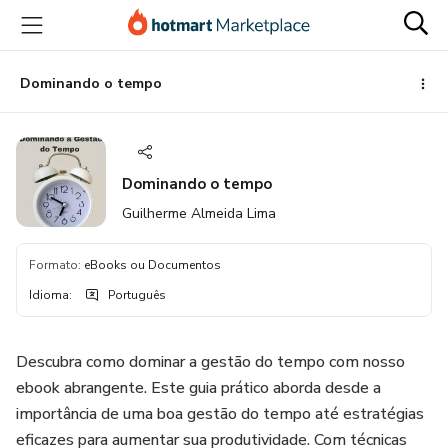
Ir
Ir
Ir
para
para
para
o
o
o
conteúdo
pagamento
rodapé
Dominando o tempo
principal
Dominando o tempo
Guilherme Almeida Lima
Formato
:
eBooks ou Documentos
Idioma
:
Português
Descubra como dominar a gestão do tempo com nosso
ebook abrangente. Este guia prático aborda desde a
importância de uma boa gestão do tempo até estratégias
eficazes para aumentar sua produtividade. Com técnicas