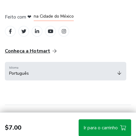
em Bogotá
em Amsterdam
em Madrid
na Cidade do México
Feito com
❤
em Belo Horizonte
Conheça a Hotmart
Idioma
Português
Central de ajuda
Termos
Privacidade
Cookies
$7.00
Ir para o carrinho
Hotmart — 2011-2026 © Todos os direitos reservados.