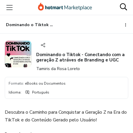
Ir
Ir
Ir
para
para
para
o
o
o
conteúdo
pagamento
rodapé
Dominando o Tiktok - Conectando com a geração Z atráves de Branding e UGC
principal
Dominando o Tiktok - Conectando com a
geração Z atráves de Branding e UGC
Tamiris da Rosa Loreto
Formato
:
eBooks ou Documentos
Idioma
:
Português
Descubra o Caminho para Conquistar a Geração Z na Era do
TikTok e do Conteúdo Gerado pelo Usuário!