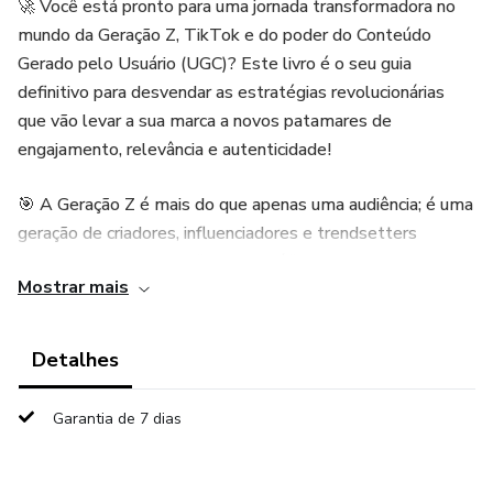
🚀 Você está pronto para uma jornada transformadora no
mundo da Geração Z, TikTok e do poder do Conteúdo
Gerado pelo Usuário (UGC)? Este livro é o seu guia
definitivo para desvendar as estratégias revolucionárias
que vão levar a sua marca a novos patamares de
engajamento, relevância e autenticidade!
🎯 A Geração Z é mais do que apenas uma audiência; é uma
geração de criadores, influenciadores e trendsetters
digitais. Explore os perfis demográficos e
Mostrar mais
comportamentais que tornam a Geração Z única e veja
como o TikTok se tornou seu epicentro criativo.
Detalhes
💡 O TikTok não é apenas uma plataforma de
entretenimento, é um caldeirão de criatividade e conexões
Garantia de 7 dias
autênticas. Desvende os segredos por trás do algoritmo
do TikTok e entenda como ele personaliza a experiência
do usuário, levando-o a um ciclo cativante de descoberta.