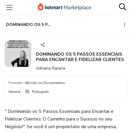
Ir
Ir
Ir
para
para
para
o
o
o
conteúdo
pagamento
rodapé
DOMINANDO OS 5 PASSOS ESSENCIAIS PARA ENCANTAR E FIDELIZAR CLIENTES
principal
DOMINANDO OS 5 PASSOS ESSENCIAIS
PARA ENCANTAR E FIDELIZAR CLIENTES
Adriana Rasera
Formato
:
eBooks ou Documentos
Idioma
:
Português
" Dominando os 5 Passos Essenciais para Encantar e
Fidelizar Clientes: O Caminho para o Sucesso no seu
Negócio!". Se você é um proprietário de uma empresa,