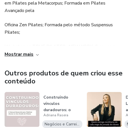
em Pilates pela Metacorpus; Formada em Pilates
Avançado pela
Oficina Zen Pilates; Formada pelo método Suspensus
Pilates;
Workshop na TRUE PILATES- NEW YORK; Curso com
bolas, x-
Mostrar mais
trans, tonning ball, magic circle, bosu, theraband,rolo; Co-
Outros produtos de quem criou esse
autora do
conteúdo
livro Método Pilates: Das Bases Fisiológicas ao
Tratamento das
Construíndo
D
vínculos
L
duradouros: o
a
Disfunções; Instrutora do Curso de Formação Básica no
Adriana Rasera
A
manual para
m
Método
fidelizar alu...
Negócios e Carreira