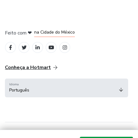
em Bogotá
em Amsterdam
em Madrid
na Cidade do México
Feito com
❤
em Belo Horizonte
Conheça a Hotmart
Idioma
Português