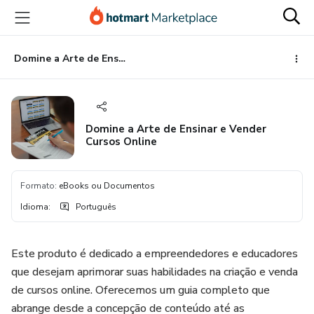
Ir
Ir
Ir
para
para
para
o
o
o
conteúdo
pagamento
rodapé
Domine a Arte de Ensinar e Vender Cursos Online
principal
Domine a Arte de Ensinar e Vender
Cursos Online
Formato
:
eBooks ou Documentos
Idioma
:
Português
Este produto é dedicado a empreendedores e educadores
que desejam aprimorar suas habilidades na criação e venda
de cursos online. Oferecemos um guia completo que
abrange desde a concepção de conteúdo até as