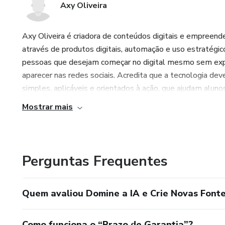
Axy Oliveira
Axy Oliveira é criadora de conteúdos digitais e empreen
através de produtos digitais, automação e uso estratégico 
pessoas que desejam começar no digital mesmo sem expe
aparecer nas redes sociais. Acredita que a tecnologia dev
simples, aplicáveis e orientados à ação, que ajudam alun
Mostrar mais
Perguntas Frequentes
Quem avaliou Domine a IA e Crie Novas Font
Como funciona o “Prazo de Garantia”?