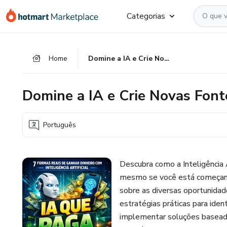
Ir
Ir
Ir
Categorias
para
para
para
o
o
o
conteúdo
pagamento
rodapé
Home
Domine a IA e Crie Novas Fontes de Renda
principal
Domine a IA e Crie Novas Fon
Português
Descubra como a Inteligência A
mesmo se você está começando
sobre as diversas oportunidad
estratégias práticas para ident
implementar soluções basea