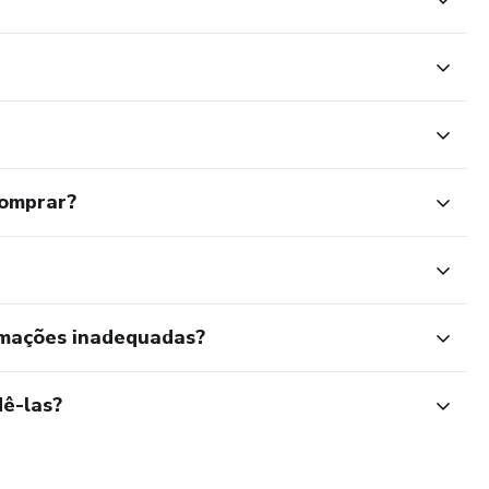
comprar?
rmações inadequadas?
ê-las?