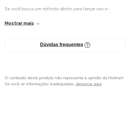
Se você busca um método direto para lançar seu e-
commerce com segurança e eficiência, eu ofereço o
Mostrar mais
caminho para o seu sucesso.
Dúvidas frequentes
O conteúdo deste produto não representa a opinião da Hotmart.
Se você vir informações inadequadas,
denuncie aqui