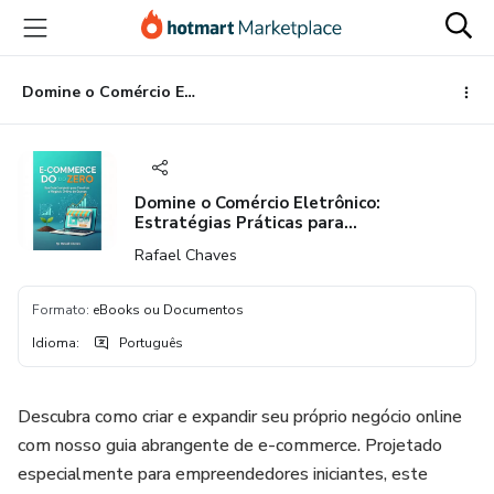
Ir
Ir
Ir
para
para
para
o
o
o
conteúdo
pagamento
rodapé
Domine o Comércio Eletrônico: Estratégias Práticas para Empreendedores Iniciantes
principal
Domine o Comércio Eletrônico:
Estratégias Práticas para
Empreendedores Iniciantes
Rafael Chaves
Formato
:
eBooks ou Documentos
Idioma
:
Português
Descubra como criar e expandir seu próprio negócio online
com nosso guia abrangente de e-commerce. Projetado
especialmente para empreendedores iniciantes, este