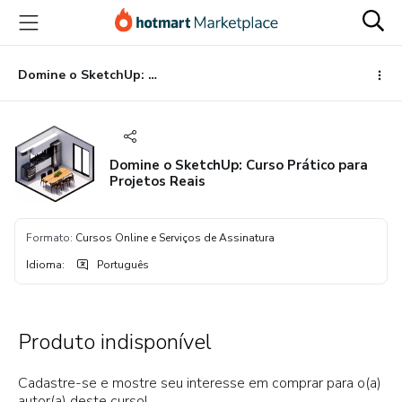
Ir
Ir
Ir
para
para
para
o
o
o
conteúdo
pagamento
rodapé
Domine o SketchUp: Curso Prático para Projetos Reais
principal
Domine o SketchUp: Curso Prático para
Projetos Reais
Formato
:
Cursos Online e Serviços de Assinatura
Idioma
:
Português
Produto indisponível
Cadastre-se e mostre seu interesse em comprar para o(a)
autor(a) deste curso!