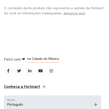
O conteúdo deste produto não representa a opinião da Hotmart.
Se você vir informações inadequadas,
denuncie aqui
em Bogotá
em Amsterdam
em Madrid
na Cidade do México
Feito com
❤
em Belo Horizonte
Conheça a Hotmart
Idioma
Português