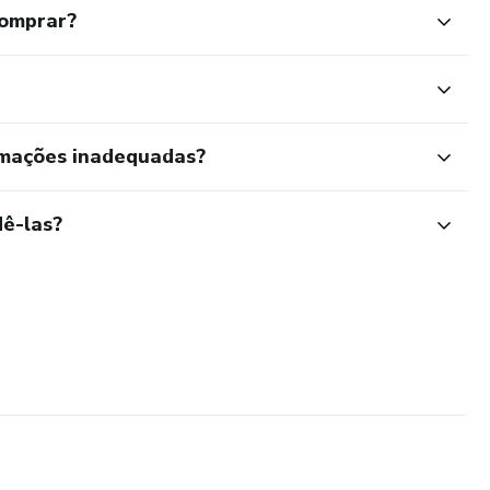
comprar?
rmações inadequadas?
ê-las?