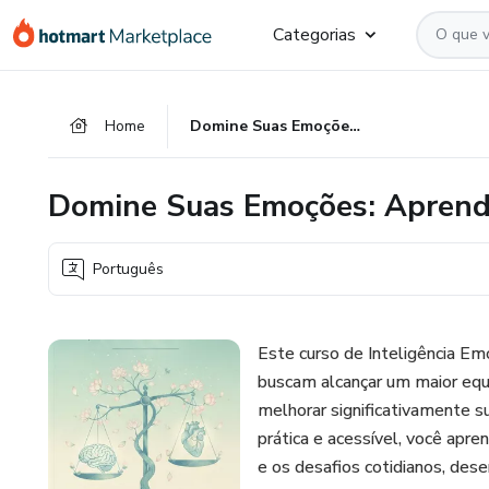
Ir
Ir
Ir
Categorias
para
para
para
o
o
o
conteúdo
pagamento
rodapé
Home
Domine Suas Emoções: Aprenda Inteligência Emocional
principal
Domine Suas Emoções: Aprenda
Português
Este curso de Inteligência Em
buscam alcançar um maior equi
melhorar significativamente 
prática e acessível, você apre
e os desafios cotidianos, des