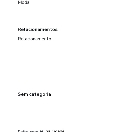
Moda
Relacionamentos
Relacionamento
Sem categoria
em Bogotá
em Amsterdam
em Madrid
na Cidade do México