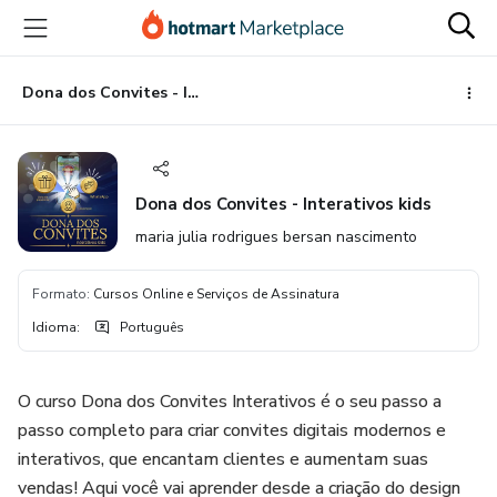
Ir
Ir
Ir
para
para
para
o
o
o
conteúdo
pagamento
rodapé
Dona dos Convites - Interativos kids
principal
Dona dos Convites - Interativos kids
maria julia rodrigues bersan nascimento
Formato
:
Cursos Online e Serviços de Assinatura
Idioma
:
Português
O curso Dona dos Convites Interativos é o seu passo a
passo completo para criar convites digitais modernos e
interativos, que encantam clientes e aumentam suas
vendas! Aqui você vai aprender desde a criação do design