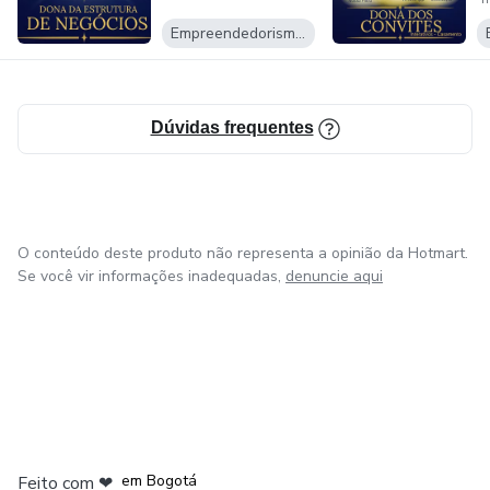
Empreendedorismo Digital
Dúvidas frequentes
O conteúdo deste produto não representa a opinião da Hotmart.
Se você vir informações inadequadas,
denuncie aqui
em Amsterdam
em Madrid
em Bogotá
Feito com
❤