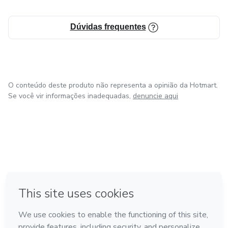
Dúvidas frequentes
O conteúdo deste produto não representa a opinião da Hotmart.
Se você vir informações inadequadas,
denuncie aqui
em Amsterdam
em Madrid
em Bogotá
Feito com
❤
em Belo Horizonte
na Cidade do México