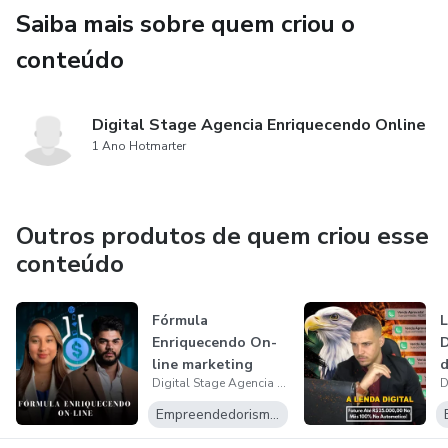
Saiba mais sobre quem criou o
conteúdo
Digital Stage Agencia Enriquecendo Online
1 Ano Hotmarter
Outros produtos de quem criou esse
conteúdo
Fórmula
L
Enriquecendo On-
D
line marketing
d
Digital Stage Agencia Enriquecendo Online
digital
Empreendedorismo Digital