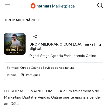
Ir
Ir
Ir
para
para
para
o
o
o
conteúdo
pagamento
rodapé
DROP MILIONÁRIO COM LOJA marketing digital
principal
DROP MILIONÁRIO COM LOJA marketing
digital
Digital Stage Agencia Enriquecendo Online
Formato
:
Cursos Online e Serviços de Assinatura
Idioma
:
Português
O DROP MILIONÁRIO COM LOJA é um treinamento de
Marketing Digital e Vendas Online que te ensina a vender
em Dólar: