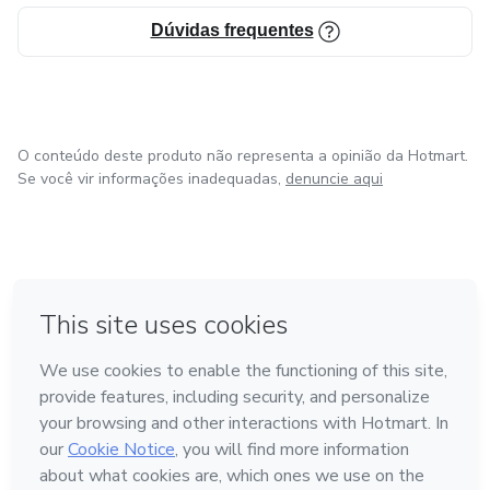
Dúvidas frequentes
O conteúdo deste produto não representa a opinião da Hotmart.
Se você vir informações inadequadas,
denuncie aqui
em Bogotá
em Amsterdam
em Madrid
na Cidade do México
Feito com
❤
em Belo Horizonte