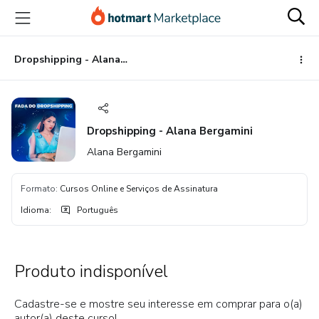
Ir
Ir
Ir
para
para
para
o
o
o
conteúdo
pagamento
rodapé
Dropshipping - Alana Bergamini
principal
Dropshipping - Alana Bergamini
Alana Bergamini
Formato
:
Cursos Online e Serviços de Assinatura
Idioma
:
Português
Produto indisponível
Cadastre-se e mostre seu interesse em comprar para o(a)
autor(a) deste curso!