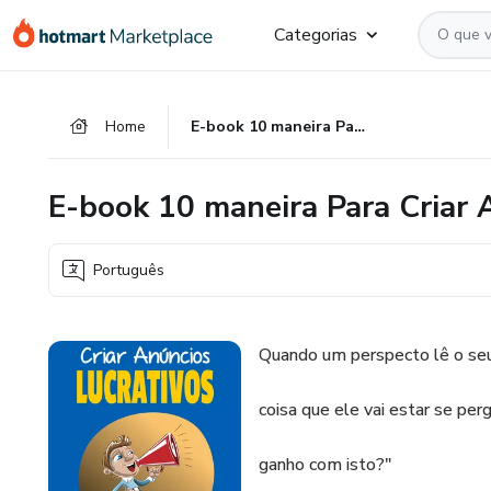
Ir
Ir
Ir
Categorias
para
para
para
o
o
o
conteúdo
pagamento
rodapé
Home
E-book 10 maneira Para Criar Anúncios Lucrativos
principal
E-book 10 maneira Para Criar 
Português
Quando um perspecto lê o seu a
coisa que ele vai estar se per
ganho com isto?"