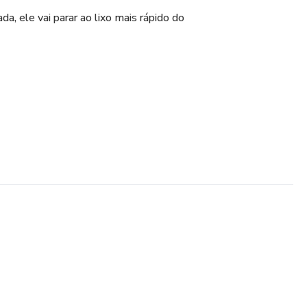
da, ele vai parar ao lixo mais rápido do
este erro. Eles focam-se neles como
ção do seu anúncio.