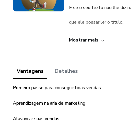
E se o seu texto não lhe diz na
que ele possar ler o título.
Muitos anunciantes cometem 
Mostrar mais
uma empresa.
Este e-book auxilia na prepara
Vantagens
Detalhes
Primeiro passo para conseguir boas vendas
Aprendizagem na aria de marketing
Alavancar suas vendas