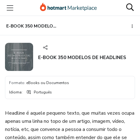
Ir
Ir
Ir
para
para
para
o
o
o
conteúdo
pagamento
rodapé
E-BOOK 350 MODELOS DE HEADLINES
principal
E-BOOK 350 MODELOS DE HEADLINES
Formato
:
eBooks ou Documentos
Idioma
:
Português
Headline é aquele pequeno texto, que muitas vezes ocupa
apenas uma linha no topo de um artigo, imagem, vídeo,
notícia, etc, que convence a pessoa a consumir todo o
conteúdo, assim como também entender do que ele se