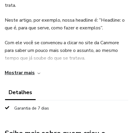
trata.
Neste artigo, por exemplo, nossa headline é: “Headline: o
que é, para que serve, como fazer e exemplos”.
Com ele você se convenceu a clicar no site da Canmore
para saber um pouco mais sobre o assunto, ao mesmo
tempo que já soube do que se tratava.
Mostrar mais
E se você está aqui, já sabe que construir uma boa headline
é muito, mas muito importante mesmo!
Detalhes
Garantia de 7 dias