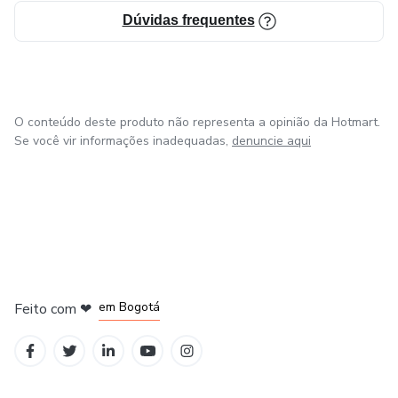
Dúvidas frequentes
O conteúdo deste produto não representa a opinião da Hotmart.
Se você vir informações inadequadas,
denuncie aqui
em Amsterdam
em Madrid
em Bogotá
Feito com
❤
em Belo Horizonte
na Cidade do México