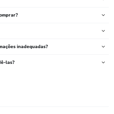
comprar?
rmações inadequadas?
ê-las?