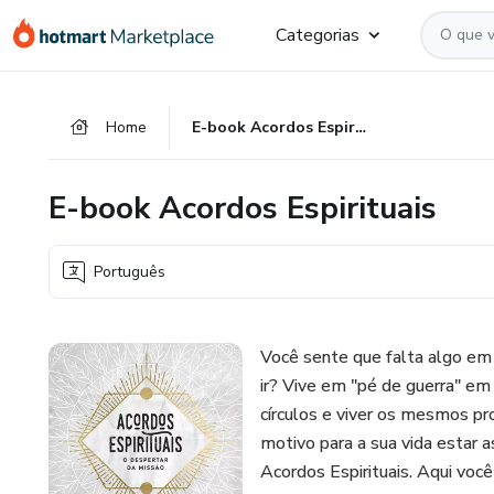
Ir
Ir
Ir
Categorias
para
para
para
o
o
o
conteúdo
pagamento
rodapé
Home
E-book Acordos Espirituais
principal
E-book Acordos Espirituais
Português
Você sente que falta algo em 
ir? Vive em "pé de guerra" em
círculos e viver os mesmos pr
motivo para a sua vida estar 
Acordos Espirituais. Aqui você