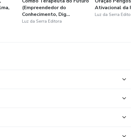
,
Combo Terapeuta do Futuro
Oração Perigosa -
lma,
(Empreendedor do
Ativacional da Ri
Conhecimento, Dig...
Luz da Serra Editora
Luz da Serra Editora