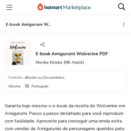
Ir
Ir
Ir
para
para
para
o
o
o
conteúdo
pagamento
rodapé
E-book Amigurumi Wolverine PDF
principal
E-book Amigurumi Wolverine PDF
Monike Klitzke (MK Ateliê)
Formato
:
eBooks ou Documentos
Idioma
:
Português
Garanta hoje mesmo o e-book da receita do Wolverine em
Amigurumi. Passo a passo detalhado para você reproduzir
com facilidade. Aproveite para conseguir uma renda extra
com vendas de Amigurumis de personagens queridos pelo