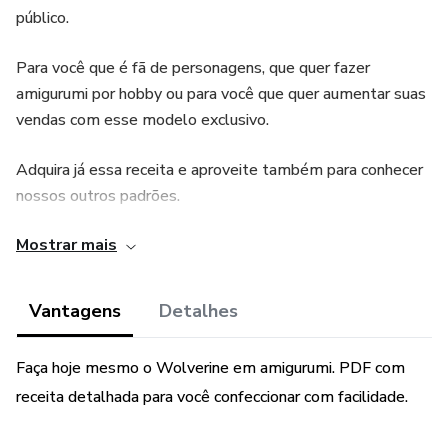
público.
Para você que é fã de personagens, que quer fazer
amigurumi por hobby ou para você que quer aumentar suas
vendas com esse modelo exclusivo.
Adquira já essa receita e aproveite também para conhecer
nossos outros padrões.
Mostrar mais
Para confeccionar o Wolverine você precisará ter
conhecimento intermediário em crochê e amigurumis.
Vantagens
Detalhes
MK Ateliê
Faça hoje mesmo o Wolverine em amigurumi. PDF com
receita detalhada para você confeccionar com facilidade.