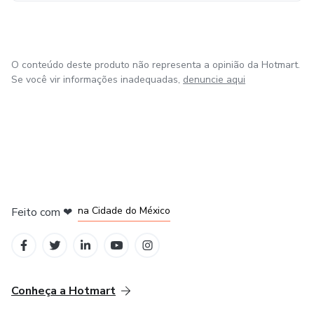
O conteúdo deste produto não representa a opinião da Hotmart.
Se você vir informações inadequadas,
denuncie aqui
em Bogotá
em Amsterdam
em Madrid
na Cidade do México
Feito com
❤
em Belo Horizonte
Conheça a Hotmart