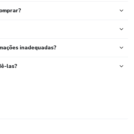
comprar?
rmações inadequadas?
ê-las?