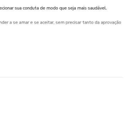
ecionar sua conduta de modo que seja mais saudável.
der a se amar e se aceitar, sem precisar tanto da aprovação
 o outro de forma mais livre e genuína, entendendo que tudo
ua AUTOESTIMA.