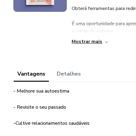
Obterá ferramentas para redir
É uma oportunidade para apren
e validação externa.
Mostrar mais
Por consequência, poderá amar
começa com a melhora da s
Vantagens
Detalhes
- Melhore sua autoestima
- Revisite o seu passado
-Cultive relacionamentos saudáveis