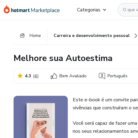
Ir
Ir
Ir
Categorias
para
para
para
o
o
o
conteúdo
pagamento
rodapé
Home
Carreira e desenvolvimento pessoal
principal
Melhore sua Autoestima
4.3
(
4
)
Bem Avaliado
Português
Este e-book é um convite para 
vivências que construíram o seu
Você será capaz de fazer uma
nos seus relacionamentos am