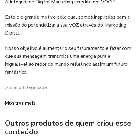
A Integridade Digital Marketing acredita em VOCÊ!
Este é o grande motivo pelo qual somos inspirados com a
missão de potencializar a sua VOZ através do Marketing
Digital.
Nosso objetivo é aumentar o seu faturamento e fazer com
que sua mensagem transmita uma energia pura e
inigualável ao redor do mundo refletindo assim um futuro
fantástico.
Adriano Integridade
CEO & Founder da Integridade Digital Marketing,
Mostrar mais
Idealizador do 1º Congresso Nacional Online de Drones e
criador do Programa de Consultoria Plano & Ação.
Outros produtos de quem criou esse
conteúdo
Minha missão é potencializar sua autoridade junto a sua