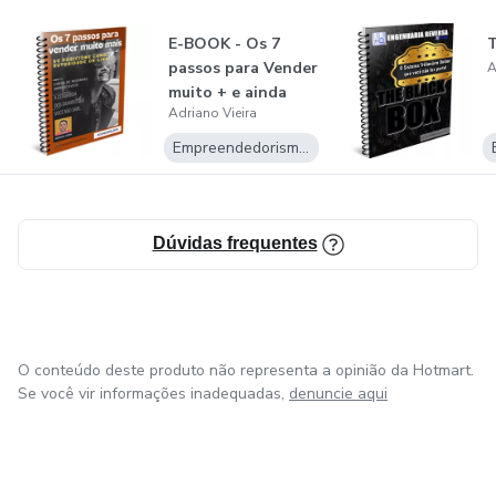
Empresa com uma imensa paixão em estratégias de
E-BOOK - Os 7
T
Marketing Digital Avançado com o objetivo claro de
passos para Vender
A
aumentar o seu faturamento.
muito + e ainda
Adriano Vieira
posicionar...
Empreendedorismo Digital
Dúvidas frequentes
O conteúdo deste produto não representa a opinião da Hotmart.
Se você vir informações inadequadas,
denuncie aqui