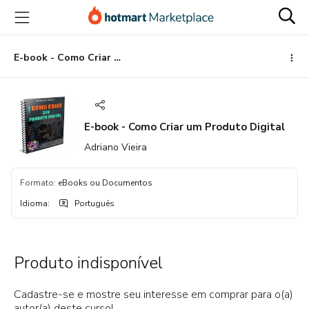
Ir
Ir
Ir
para
para
para
o
o
o
conteúdo
pagamento
rodapé
E-book - Como Criar um Produto Digital
principal
E-book - Como Criar um Produto Digital
Adriano Vieira
Formato
:
eBooks ou Documentos
Idioma
:
Português
Produto indisponível
Cadastre-se e mostre seu interesse em comprar para o(a)
autor(a) deste curso!