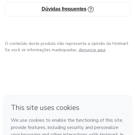
Dúvidas frequentes
O conteúdo deste produto não representa a opinião da Hotmart.
Se você vir informações inadequadas,
denuncie aqui
em Bogotá
em Amsterdam
em Madrid
na Cidade do México
Feito com
❤
em Belo Horizonte