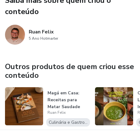
Saiba mais sobre quem criou o
Praticantes de culinária à base de vegetais que querem
conteúdo
criar pratos incrivelmente apetitosos e cheios de técnica.
Ruan Felix
5 Ano Hotmarter
Outros produtos de quem criou esse
conteúdo
Magá em Casa:
Receitas para
L
Matar Saudade
I
Ruan Felix
R
Culinária e Gastronomia