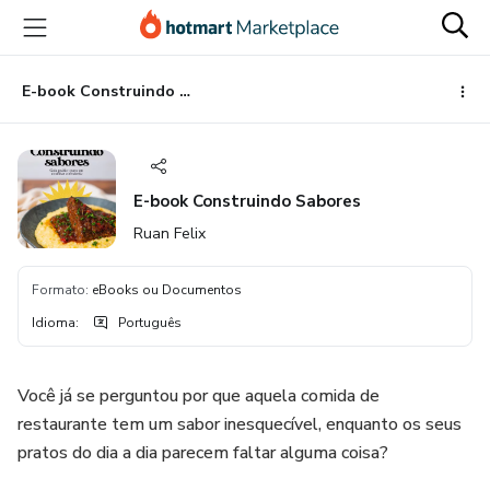
Ir
Ir
Ir
para
para
para
o
o
o
conteúdo
pagamento
rodapé
E-book Construindo Sabores
principal
E-book Construindo Sabores
Ruan Felix
Formato
:
eBooks ou Documentos
Idioma
:
Português
Você já se perguntou por que aquela comida de
restaurante tem um sabor inesquecível, enquanto os seus
pratos do dia a dia parecem faltar alguma coisa?