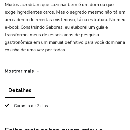
Muitos acreditam que cozinhar bem é um dom ou que
exige ingredientes caros. Mas o segredo mesmo não tá em
um caderno de receitas misterioso, tá na estrutura. No meu
e-book Construindo Sabores, eu elaborei um guia e
transformei meus dezesseis anos de pesquisa
gastronômica em um manual definitivo para você dominar a
cozinha de uma vez por todas.
Para quem é este e-book?
Mostrar mais
Estudantes e cozinheiros experientes que querem
aprofundar suas técnicas e entender os "porquês" de cada
Detalhes
processo.
Garantia de 7 dias
Amantes do fogão que desejam abandonar o achismo,
parar de cozinhar no automático e conquistar a verdadeira
liberdade culinária.