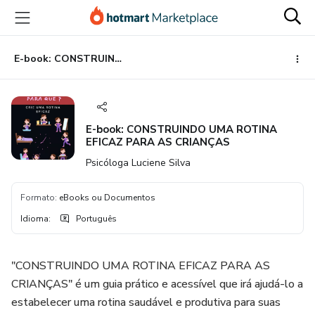
Ir
Ir
Ir
para
para
para
o
o
o
conteúdo
pagamento
rodapé
E-book: CONSTRUINDO UMA ROTINA EFICAZ PARA AS CRIANÇAS
principal
E-book: CONSTRUINDO UMA ROTINA
EFICAZ PARA AS CRIANÇAS
Psicóloga Luciene Silva
Formato
:
eBooks ou Documentos
Idioma
:
Português
"CONSTRUINDO UMA ROTINA EFICAZ PARA AS
CRIANÇAS" é um guia prático e acessível que irá ajudá-lo a
estabelecer uma rotina saudável e produtiva para suas