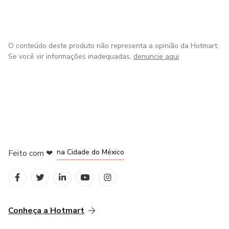
O conteúdo deste produto não representa a opinião da Hotmart.
Se você vir informações inadequadas,
denuncie aqui
em Bogotá
em Amsterdam
em Madrid
na Cidade do México
Feito com
❤
em Belo Horizonte
Conheça a Hotmart