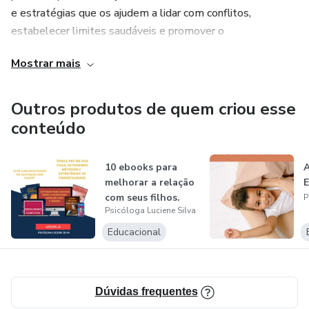
e estratégias que os ajudem a lidar com conflitos,
estabelecer limites saudáveis e promover o
desenvolvimento emocional e comportamental positivo
Mostrar mais
de seus filhos.
Meu trabalho é recompensador, pois desempenho um
Outros produtos de quem criou esse
papel fundamental em ajudar as pessoas a lidar com
conteúdo
desafios emocionais e comportamentais, permitindo-lhes
viver uma vida mais feliz e saudável.
10 ebooks para
A
melhorar a relação
E
com seus filhos.
P
Psicóloga Luciene Silva
Educacional
Dúvidas frequentes