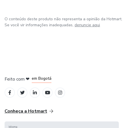
O conteúdo deste produto não representa a opinião da Hotmart.
Se você vir informações inadequadas,
denuncie aqui
em Amsterdam
em Madrid
em Bogotá
Feito com
❤
em Belo Horizonte
na Cidade do México
Conheça a Hotmart
Idioma