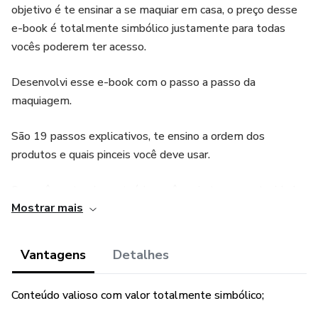
objetivo é te ensinar a se maquiar em casa, o preço desse
e-book é totalmente simbólico justamente para todas
vocês poderem ter acesso.
Desenvolvi esse e-book com o passo a passo da
maquiagem.
São 19 passos explicativos, te ensino a ordem dos
produtos e quais pinceis você deve usar.
Se você gostar do conteúdo você pode ter a oportunidade
Mostrar mais
de fazer um curso vip de auto maquiagem presencial
comigo, por um preço inicial bem em conta, onde eu vou te
ajudar a analisar o seu rosto e desenvolver uma técnica
Vantagens
Detalhes
especifica para as suas características, vou te ensinar
técnicas, te apresentar todos os produtos e suas funções,
Conteúdo valioso com valor totalmente simbólico;
todos os pinceis e suas finalidades. Vou te dar todo o