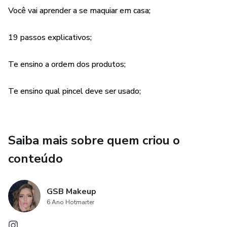
suporte necessário e solucionar suas duvidas, o curso tem
Você vai aprender a se maquiar em casa;
uma carga horaria de 3 horas, certificado e apostila incluso.
19 passos explicativos;
Tenho certeza que vai amar esse e-book, espero você no
meu curso Vip.
Te ensino a ordem dos produtos;
Instagram:@gsbmakeup
Te ensino qual pincel deve ser usado;
Saiba mais sobre quem criou o
conteúdo
GSB Makeup
6 Ano Hotmarter