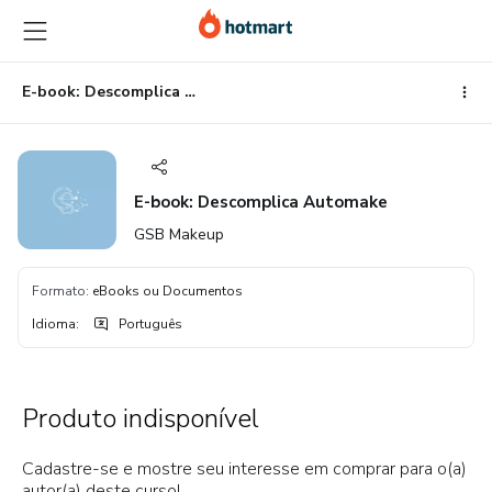
Ir
Ir
Ir
para
para
para
o
o
o
conteúdo
pagamento
rodapé
E-book: Descomplica Automake
principal
E-book: Descomplica Automake
GSB Makeup
Formato
:
eBooks ou Documentos
Idioma
:
Português
Produto indisponível
Cadastre-se e mostre seu interesse em comprar para o(a)
autor(a) deste curso!