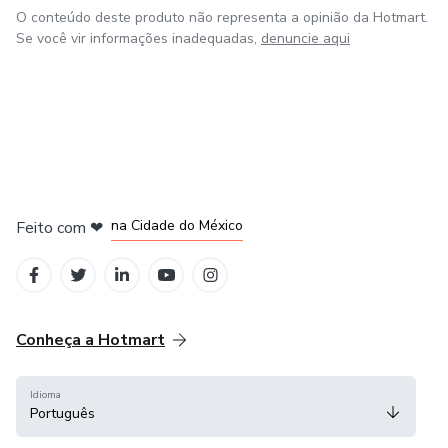
O conteúdo deste produto não representa a opinião da Hotmart.
Se você vir informações inadequadas,
denuncie aqui
em Bogotá
em Amsterdam
em Madrid
na Cidade do México
Feito com
❤
em Belo Horizonte
Conheça a Hotmart
Idioma
Português