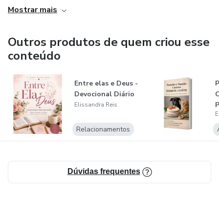
Mostrar mais
Outros produtos de quem criou esse
conteúdo
Entre elas e Deus -
P
Devocional Diário
C
P
Elissandra Reis
E
Relacionamentos
Dúvidas frequentes