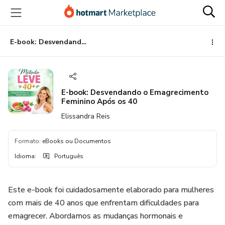
Ir
Ir
Ir
para
para
para
o
o
o
conteúdo
pagamento
rodapé
E-book: Desvendando o Emagrecimento Feminino Após os 40
principal
E-book: Desvendando o Emagrecimento
Feminino Após os 40
Elissandra Reis
Formato
:
eBooks ou Documentos
Idioma
:
Português
Este e-book foi cuidadosamente elaborado para mulheres
com mais de 40 anos que enfrentam dificuldades para
emagrecer. Abordamos as mudanças hormonais e