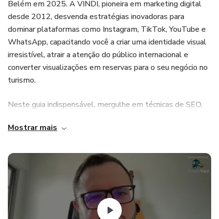
Belém em 2025. A VINDI, pioneira em marketing digital
desde 2012, desvenda estratégias inovadoras para
dominar plataformas como Instagram, TikTok, YouTube e
WhatsApp, capacitando você a criar uma identidade visual
irresistível, atrair a atenção do público internacional e
converter visualizações em reservas para o seu negócio no
turismo.
Neste guia indispensável, mergulhe em técnicas de SEO,
aprenda a arte da narrativa visual e domine o atendimento
Mostrar mais
personalizado para encantar cada cliente. Aproveite a
riqueza da Amazônia e dos pontos turísticos de Belém
para tecer histórias que capturam corações e mentes,
impulsionando seu negócio para além dos horizontes.
O momento é agora! A COP30 se aproxima e a demanda
por experiências autênticas e serviços de primeira linha
nunca foi tão alta. Prapare-se com o know-how que só a