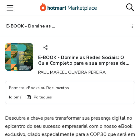
Ir
Ir
Ir
para
para
para
o
o
o
conteúdo
pagamento
rodapé
E-BOOK - Domine as Redes Sociais: O Guia Completo para a sua empresa de turismo bombar na COP30.
principal
E-BOOK - Domine as Redes Sociais: O
Guia Completo para a sua empresa de
turismo bombar na COP30.
PAUL MARCEL OLIVEIRA PEREIRA
Formato
:
eBooks ou Documentos
Idioma
:
Português
Descubra a chave para transformar sua presença digital no
epicentro do seu sucesso empresarial com o nosso eBook
exclusivo, criado especialmente para a COP30 que será em