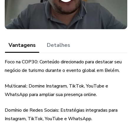
VINDI pode fornecer e posicione sua empresa na vanguarda
do turismo e hospitalidade.
Este eBook não é apenas um investimento em marketing
digital; é um passaporte para o crescimento, a
sustentabilidade e o sucesso incomparável. Adquira já o
Vantagens
Detalhes
seu e seja a mudança que o mercado de turismo espera!
Foco na COP30: Conteúdo direcionado para destacar seu
negócio de turismo durante o evento global em Belém.
Multicanal: Domine Instagram, TikTok, YouTube e
WhatsApp para ampliar sua presença online.
Domínio de Redes Sociais: Estratégias integradas para
Instagram, TikTok, YouTube e WhatsApp.