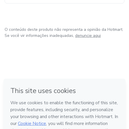
O conteúdo deste produto não representa a opinião da Hotmart.
Se você vir informações inadequadas,
denuncie aqui
em Amsterdam
em Madrid
em Bogotá
Feito com
❤
em Belo Horizonte
na Cidade do México
Conheça a Hotmart