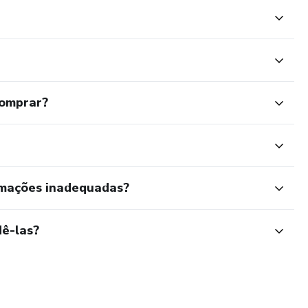
comprar?
rmações inadequadas?
ê-las?