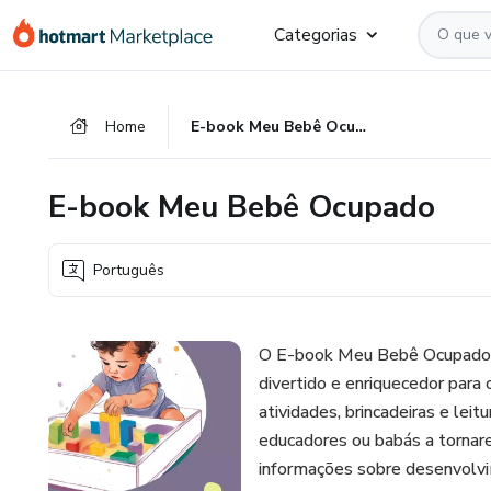
Ir
Ir
Ir
Categorias
para
para
para
o
o
o
conteúdo
pagamento
rodapé
Home
E-book Meu Bebê Ocupado
principal
E-book Meu Bebê Ocupado
Português
O E-book Meu Bebê Ocupado é
divertido e enriquecedor par
atividades, brincadeiras e leitur
educadores ou babás a tornar
informações sobre desenvolvim