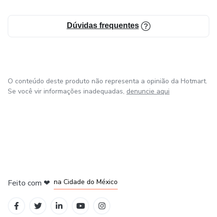
Dúvidas frequentes
O conteúdo deste produto não representa a opinião da Hotmart.
Se você vir informações inadequadas,
denuncie aqui
em Bogotá
em Amsterdam
em Madrid
na Cidade do México
Feito com
❤
em Belo Horizonte