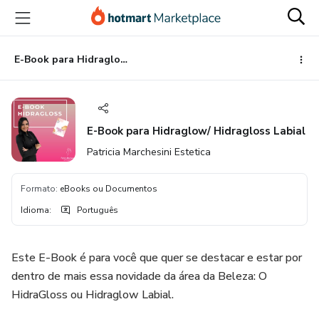
Ir
Ir
Ir
para
para
para
o
o
o
conteúdo
pagamento
rodapé
E-Book para Hidraglow/ Hidragloss Labial
principal
E-Book para Hidraglow/ Hidragloss Labial
Patricia Marchesini Estetica
Formato
:
eBooks ou Documentos
Idioma
:
Português
Este E-Book é para você que quer se destacar e estar por
dentro de mais essa novidade da área da Beleza: O
HidraGloss ou Hidraglow Labial.