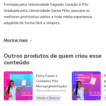
Formada pela Universidade Sagrado Coração e Pós
Graduada pela Universidade Gama Filho, passarei os
melhores protocolos unidos a toda minha experiencia
adquirida de forma fácil e simples.
Entre para nosso time voce também!
Mostrar mais
Outros produtos de quem criou esse
conteúdo
Ficha Fases e
F
Cuidados Pós
p
Micropigmentação/
M
Patricia Marchesini Estetica
Revitalização L...
e
Moda e Beleza