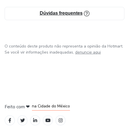
Dúvidas frequentes
O conteúdo deste produto não representa a opinião da Hotmart.
Se você vir informações inadequadas,
denuncie aqui
em Bogotá
em Amsterdam
em Madrid
na Cidade do México
Feito com
❤
em Belo Horizonte