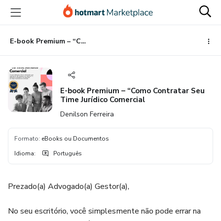
Ir
Ir
Ir
para
para
para
o
o
o
conteúdo
pagamento
rodapé
E-book Premium – “Como Contratar Seu Time Jurídico Comercial
principal
E-book Premium – “Como Contratar Seu
Time Jurídico Comercial
Denilson Ferreira
Formato
:
eBooks ou Documentos
Idioma
:
Português
Prezado(a) Advogado(a) Gestor(a),
No seu escritório, você simplesmente não pode errar na