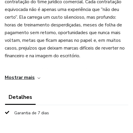
contratação do time jurídico comercial. Cada contratação
equivocada não é apenas uma experiência que “não deu
certo”. Ela carrega um custo silencioso, mas profundo:
horas de treinamento desperdiçadas, meses de folha de
pagamento sem retorno, oportunidades que nunca mais
voltam, metas que ficam apenas no papel e, em muitos
casos, prejuízos que deixam marcas difíceis de reverter no
financeiro e na imagem do escritório.
Na advocacia, você já sabe que tempo é processo. Na
Mostrar mais
gestão, porém, tempo é caixa. Um time comercial mal
contratado sangra o caixa, corrói a confiança dos sócios na
área de captação e trava o crescimento do escritório. E o
Detalhes
problema, em geral, não é falta de gente boa no mercado.
O problema é falta de método na contratação.
Garantia de 7 dias
O que mais se vê hoje na gestão de escritórios é a perigosa
lógica da aposta em pessoas. Aquele velho discurso: