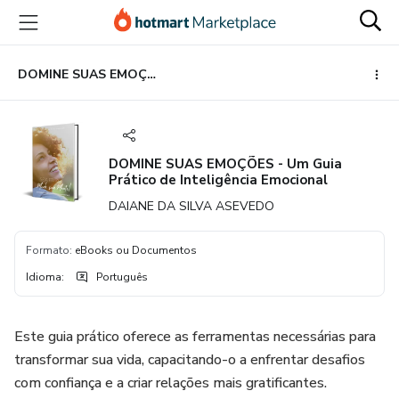
Ir
Ir
Ir
para
para
para
o
o
o
conteúdo
pagamento
rodapé
DOMINE SUAS EMOÇÕES - Um Guia Prático de Inteligência Emocional
principal
DOMINE SUAS EMOÇÕES - Um Guia
Prático de Inteligência Emocional
DAIANE DA SILVA ASEVEDO
Formato
:
eBooks ou Documentos
Idioma
:
Português
Este guia prático oferece as ferramentas necessárias para
transformar sua vida, capacitando-o a enfrentar desafios
com confiança e a criar relações mais gratificantes.