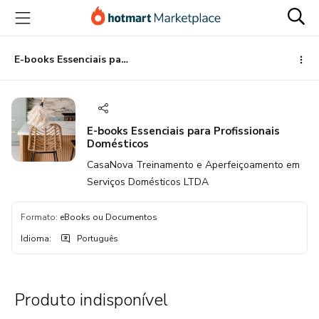
Ir
Ir
Ir
para
para
para
o
o
o
conteúdo
pagamento
rodapé
E-books Essenciais para Profissionais Domésticos
principal
E-books Essenciais para Profissionais
Domésticos
CasaNova Treinamento e Aperfeiçoamento em
Serviços Domésticos LTDA
Formato
:
eBooks ou Documentos
Idioma
:
Português
Produto indisponível