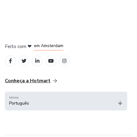
em Madrid
em Amsterdam
Feito com
❤
em Belo Horizonte
na Cidade do México
em Bogotá
Conheça a Hotmart
Idioma
Português