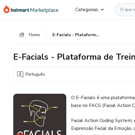
Ir
Ir
Ir
Categorias
para
para
para
o
o
o
conteúdo
pagamento
rodapé
Home
E-Facials - Plataforma de Treinamento
principal
E-Facials - Plataforma de Tre
Português
O E-Facials é uma plataforma
base no FACS (Facial Action 
Facial Action Coding System, é
Expressão Facial da Emoção, 