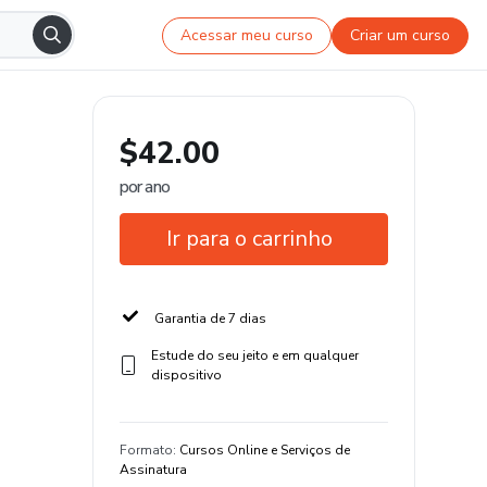
Acessar meu curso
Criar um curso
$42.00
por ano
Ir para o carrinho
Garantia de 7 dias
Estude do seu jeito e em qualquer
dispositivo
Formato
:
Cursos Online e Serviços de
Assinatura