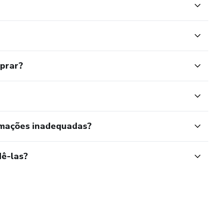
mprar?
rmações inadequadas?
ê-las?