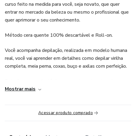
curso feito na medida para você, seja novato, que quer
entrar no mercado da beleza ou mesmo o profissional que
quer aprimorar o seu conhecimento.
Método cera quente 100% descartável e Roll-on.
Você acompanha depilação, realizada em modelo humana
real, você vai aprender em detalhes como depilar virilha
completa, meia perna, coxas, buço e axilas com perfeição.
Este é um curso fantástico que realmente vai mudar sua
Mostrar mais
vida financeira, foi gravado em 2018 com técnica de
precisão que é usada desde 2001 até hoje. O curso fica
disponível para ver quantas vezes precisar e achar
necessário por um período de 01 ano.
Acessar produto comprado