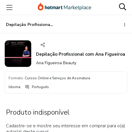
Ir
Ir
Ir
para
para
para
o
o
o
conteúdo
pagamento
rodapé
Depilação Profissional com Ana Figueiroa
principal
Depilação Profissional com Ana Figueiroa
Ana Figueiroa Beauty
Formato
:
Cursos Online e Serviços de Assinatura
Idioma
:
Português
Produto indisponível
Cadastre-se e mostre seu interesse em comprar para o(a)
autor(a) deste curso!