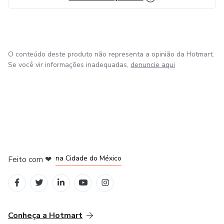
O conteúdo deste produto não representa a opinião da Hotmart.
Se você vir informações inadequadas,
denuncie aqui
em Bogotá
em Amsterdam
em Madrid
na Cidade do México
Feito com
❤
em Belo Horizonte
Conheça a Hotmart