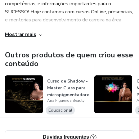
competências, e informações importantes para o
SUCESSO! Hoje contamos com cursos OnLine, presenciais,
e mentorias para desenvolvimento de carreira na área
Beauty.
Mostrar mais
Conheça nossa trajetória acompanhando nosso Instagram
@anafigueiroabeauty
Outros produtos de quem criou esse
conteúdo
Curso de Shadow -
C
Master Class para
N
micropigmentadore
P
Ana Figueiroa Beauty
A
s
Educacional
Dúvidas frequentes