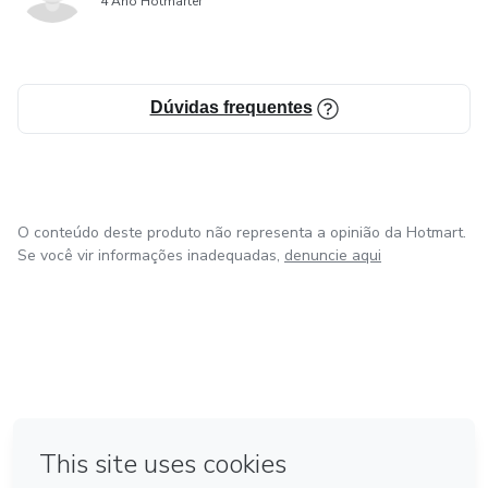
4 Ano Hotmarter
Dúvidas frequentes
O conteúdo deste produto não representa a opinião da Hotmart.
Se você vir informações inadequadas,
denuncie aqui
em Amsterdam
em Madrid
em Bogotá
Feito com
❤
em Belo Horizonte
na Cidade do México