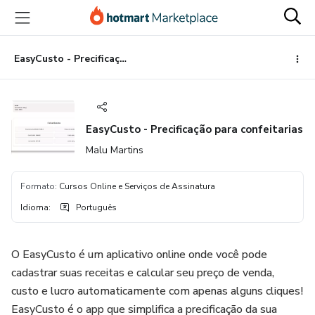
Ir
Ir
Ir
para
para
para
o
o
o
conteúdo
pagamento
rodapé
EasyCusto - Precificação para confeitarias
principal
EasyCusto - Precificação para confeitarias
Malu Martins
Formato
:
Cursos Online e Serviços de Assinatura
Idioma
:
Português
O EasyCusto é um aplicativo online onde você pode
cadastrar suas receitas e calcular seu preço de venda,
custo e lucro automaticamente com apenas alguns cliques!
EasyCusto é o app que simplifica a precificação da sua