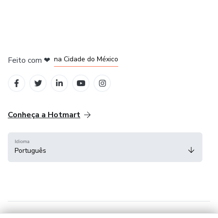
em Bogotá
em Amsterdam
em Madrid
na Cidade do México
Feito com
❤
em Belo Horizonte
Conheça a Hotmart
Idioma
Português