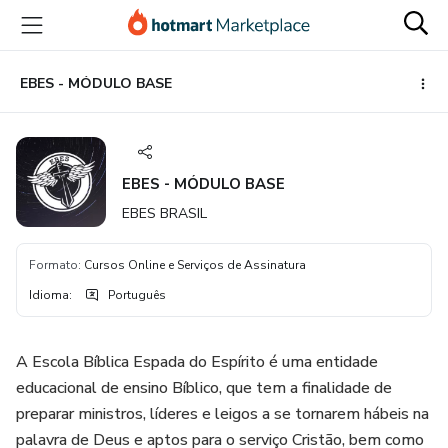
Ir
Ir
Ir
para
para
para
o
o
o
conteúdo
pagamento
rodapé
EBES - MÓDULO BASE
principal
EBES - MÓDULO BASE
EBES BRASIL
Formato
:
Cursos Online e Serviços de Assinatura
Idioma
:
Português
A Escola Bíblica Espada do Espírito é uma entidade
educacional de ensino Bíblico, que tem a finalidade de
preparar ministros, líderes e leigos a se tornarem hábeis na
palavra de Deus e aptos para o serviço Cristão, bem como