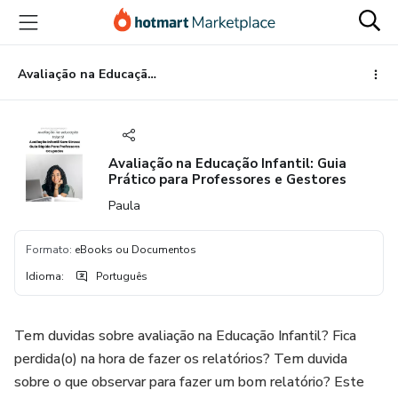
Ir
Ir
Ir
para
para
para
o
o
o
conteúdo
pagamento
rodapé
Avaliação na Educação Infantil: Guia Prático para Professores e Gestores
principal
Avaliação na Educação Infantil: Guia
Prático para Professores e Gestores
Paula
Formato
:
eBooks ou Documentos
Idioma
:
Português
Tem duvidas sobre avaliação na Educação Infantil? Fica
perdida(o) na hora de fazer os relatórios? Tem duvida
sobre o que observar para fazer um bom relatório? Este