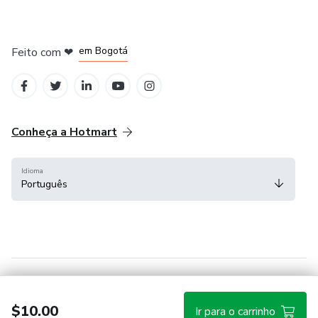
em Amsterdam
em Madrid
em Bogotá
Feito com
❤
em Belo Horizonte
na Cidade do México
Conheça a Hotmart
Idioma
Português
Central de ajuda
Termos
Privacidade
Cookies
$10.00
Ir para o carrinho