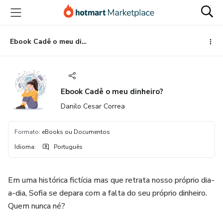
Ir
Ir
Ir
para
para
para
o
o
o
conteúdo
pagamento
rodapé
Ebook Cadê o meu dinheiro?
principal
Ebook Cadê o meu dinheiro?
Danilo Cesar Correa
Formato
:
eBooks ou Documentos
Idioma
:
Português
Em uma histórica fictícia mas que retrata nosso próprio dia-
a-dia, Sofia se depara com a falta do seu próprio dinheiro.
Quem nunca né?