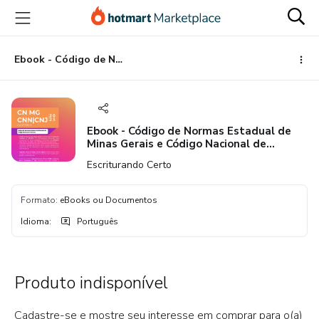
Ir
Ir
Ir
para
para
para
o
o
o
conteúdo
pagamento
rodapé
Ebook - Código de Normas Estadual de Minas Gerais e Código Nacional de Normas
principal
Ebook - Código de Normas Estadual de
Minas Gerais e Código Nacional de
Normas
Escriturando Certo
Formato
:
eBooks ou Documentos
Idioma
:
Português
Produto indisponível
Cadastre-se e mostre seu interesse em comprar para o(a)