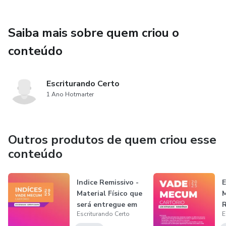
atualizado até o Provimento nº 206, garantindo uma visão
completa, integrada e atualizada das normas que regem a
Saiba mais sobre quem criou o
atividade notarial e registral em todo o país.
conteúdo
Escriturando Certo
1 Ano Hotmarter
Outros produtos de quem criou esse
conteúdo
Indice Remissivo -
E
Material Físico que
será entregue em
R
Escriturando Certo
E
Vito...
E