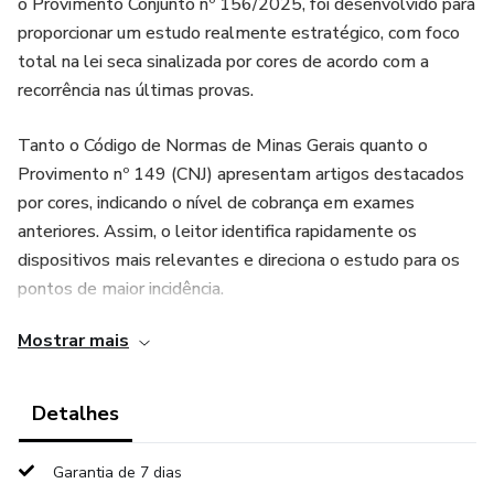
o Provimento Conjunto nº 156/2025, foi desenvolvido para
proporcionar um estudo realmente estratégico, com foco
total na lei seca sinalizada por cores de acordo com a
recorrência nas últimas provas.
Tanto o Código de Normas de Minas Gerais quanto o
Provimento nº 149 (CNJ) apresentam artigos destacados
por cores, indicando o nível de cobrança em exames
anteriores. Assim, o leitor identifica rapidamente os
dispositivos mais relevantes e direciona o estudo para os
pontos de maior incidência.
Mostrar mais
No rodapé de cada página, uma legenda de recorrência
mostra quantas vezes cada artigo foi cobrado, oferecendo
um método visual, direto e extremamente eficiente para
Detalhes
revisão acelerada e fixação da lei seca.
Garantia de 7 dias
O material inclui ainda o Código Nacional de Normas (CNJ),