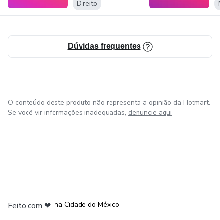
Direito
Dúvidas frequentes
O conteúdo deste produto não representa a opinião da Hotmart.
Se você vir informações inadequadas,
denuncie aqui
em Bogotá
em Amsterdam
em Madrid
na Cidade do México
Feito com
❤
em Belo Horizonte