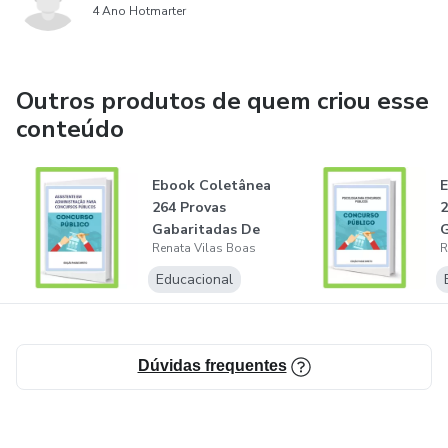
4 Ano Hotmarter
Outros produtos de quem criou esse
conteúdo
Ebook Coletânea
E
264 Provas
2
Gabaritadas De
G
Renata Vilas Boas
R
Concursos Para
C
Ass...
P
Educacional
Dúvidas frequentes