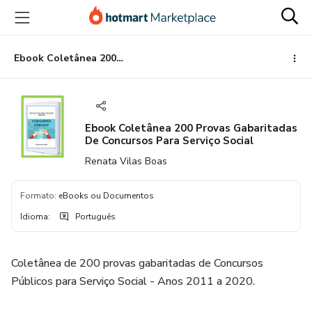
Ir
Ir
Ir
para
para
para
o
o
o
conteúdo
pagamento
rodapé
Ebook Coletânea 200 Provas Gabaritadas De Concursos Para Serviço Social
principal
Ebook Coletânea 200 Provas Gabaritadas
De Concursos Para Serviço Social
Renata Vilas Boas
Formato
:
eBooks ou Documentos
Idioma
:
Português
Coletânea de 200 provas gabaritadas de Concursos
Públicos para Serviço Social - Anos 2011 a 2020.