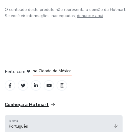
O conteúdo deste produto não representa a opinião da Hotmart.
Se você vir informações inadequadas,
denuncie aqui
em Bogotá
em Amsterdam
em Madrid
na Cidade do México
Feito com
❤
em Belo Horizonte
Conheça a Hotmart
Idioma
Português