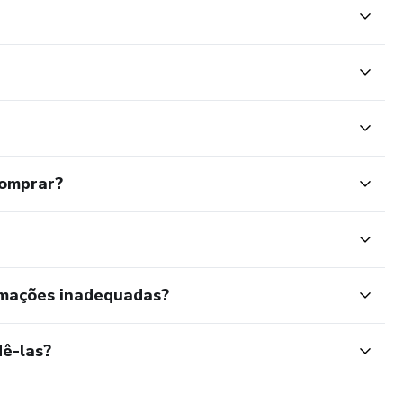
comprar?
rmações inadequadas?
ê-las?