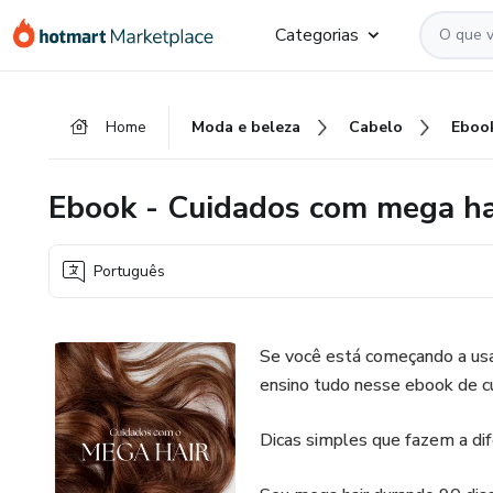
Ir
Ir
Ir
Categorias
para
para
para
o
o
o
conteúdo
pagamento
rodapé
Home
Moda e beleza
Cabelo
principal
Ebook - Cuidados com mega ha
Português
Se você está começando a usar
ensino tudo nesse ebook de c
Dicas simples que fazem a dif