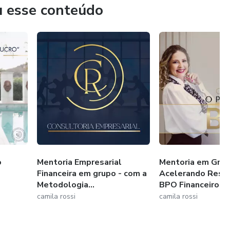
 de vida: tirar as empresas do vermelho e multiplicar seus
u esse conteúdo
o
Mentoria Empresarial
Mentoria em Grup
Financeira em grupo - com a
Acelerando Resu
Metodologia...
BPO Financeiro
camila rossi
camila rossi