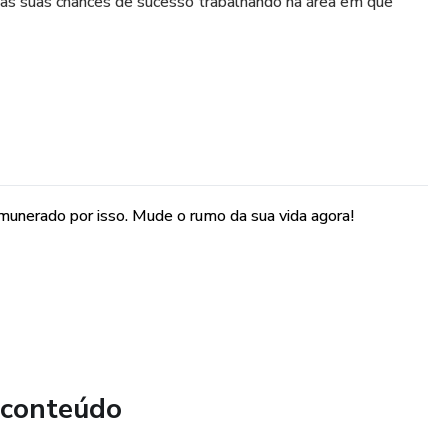
 as suas chances de sucesso trabalhando na área em que
emunerado por isso. Mude o rumo da sua vida agora!
 conteúdo