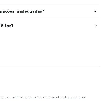
rmações inadequadas?
ê-las?
art. Se você vir informações inadequadas,
denuncie aqui