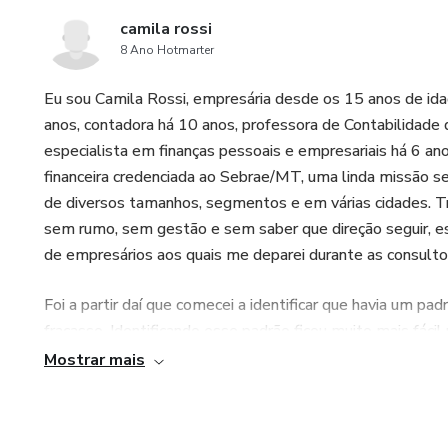
camila rossi
8 Ano Hotmarter
Eu sou Camila Rossi, empresária desde os 15 anos de ida
anos, contadora há 10 anos, professora de Contabilidade d
especialista em finanças pessoais e empresariais há 6 anos
financeira credenciada ao Sebrae/MT, uma linda missão se 
de diversos tamanhos, segmentos e em várias cidades. Traba
sem rumo, sem gestão e sem saber que direção seguir, es
de empresários aos quais me deparei durante as consulto
Foi a partir daí que comecei a identificar que havia um pa
fracasso. Identificando esse padrão ficou muito mais fác
nos meus conhecimentos contábeis desenvolvi e testei 
Mostrar mais
empresas atendidas. Após superar as dificuldades, sair da
das empresas, eu formatei o meu método “O Poder do Lu