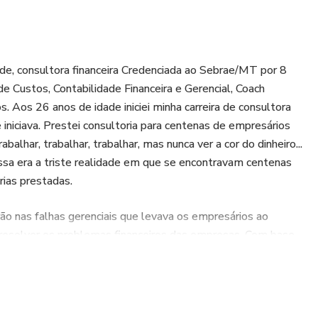
de, consultora financeira Credenciada ao Sebrae/MT por 8
e Custos, Contabilidade Financeira e Gerencial, Coach
. Aos 26 anos de idade iniciei minha carreira de consultora
iniciava. Prestei consultoria para centenas de empresários
lhar, trabalhar, trabalhar, mas nunca ver a cor do dinheiro...
sa era a triste realidade em que se encontravam centenas
rias prestadas.
drão nas falhas gerenciais que levava os empresários ao
il resolver os problemas financeiros das empresas. Com base
uma fórmula de sucesso que funcionou perfeitamente nas
 condição de escassez e transformar a condição financeira
cro”.