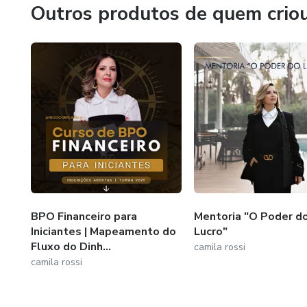
E essa é a forma que encontrei para cumprir minha missão
Outros produtos de quem crio
lucros.
BPO Financeiro para
Mentoria "O Poder d
Iniciantes | Mapeamento do
Lucro"
Fluxo do Dinh...
camila rossi
camila rossi