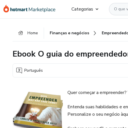
Ir
Ir
Ir
Categorias
para
para
para
o
o
o
conteúdo
pagamento
rodapé
Home
Finanças e negócios
Empreendedo
principal
Ebook O guia do empreendedo
Português
Quer começar a empreender? Vou
Entenda suas habilidades e en
Personalize o seu negócio àqu