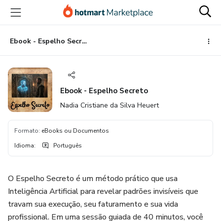
Ir
Ir
Ir
para
para
para
o
o
o
conteúdo
pagamento
rodapé
Ebook - Espelho Secreto
principal
Ebook - Espelho Secreto
Nadia Cristiane da Silva Heuert
Formato
:
eBooks ou Documentos
Idioma
:
Português
O Espelho Secreto é um método prático que usa
Inteligência Artificial para revelar padrões invisíveis que
travam sua execução, seu faturamento e sua vida
profissional. Em uma sessão guiada de 40 minutos, você