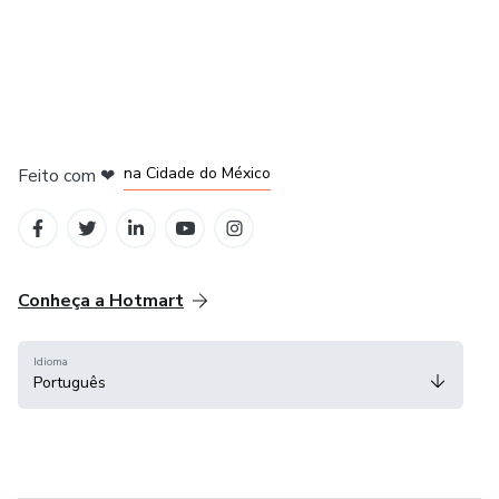
em Bogotá
em Amsterdam
em Madrid
na Cidade do México
Feito com
❤
em Belo Horizonte
Conheça a Hotmart
Idioma
Português