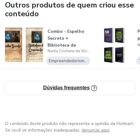
Criadora da metodologia IA Sem Caos, Nádia acredita que
Outros produtos de quem criou esse
estratégia vem antes da ferramenta e que negócios
conteúdo
inteligentes são construídos com organização, processos
claros e automação.
Combo - Espelho
Secreto +
p
Biblioteca de
Nadia Cristiane da Silva Heuert
conhecimento
Empreendedorismo Digital
Dúvidas frequentes
O conteúdo deste produto não representa a opinião da Hotmart.
Se você vir informações inadequadas,
denuncie aqui