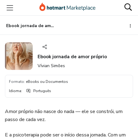
Ir
Ir
Ir
para
para
para
o
o
o
conteúdo
pagamento
rodapé
Ebook jornada de amor próprio
principal
Ebook jornada de amor próprio
Vívian Simões
Formato
:
eBooks ou Documentos
Idioma
:
Português
Amor próprio não nasce do nada — ele se constrói, um
passo de cada vez.
E a psicoterapia pode ser o início dessa jornada. Com um