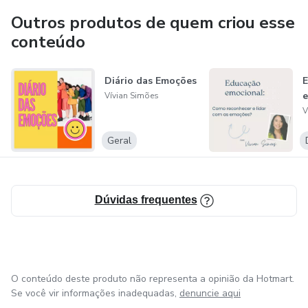
Outros produtos de quem criou esse
Proporciona desenvolvimento da inteligência emocional,
conteúdo
reconhecimento das emoções negativas e reflexão sobre
causas para aprender a lidar com situações causadoras.
Diário das Emoções
E
e
Vívian Simões
Vivian Simões
V
Geral
Dúvidas frequentes
O conteúdo deste produto não representa a opinião da Hotmart.
Se você vir informações inadequadas,
denuncie aqui