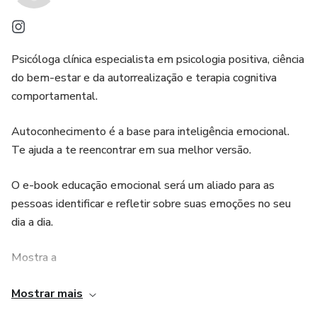
Psicóloga clínica especialista em psicologia positiva, ciência
do bem-estar e da autorrealização e terapia cognitiva
comportamental.
Autoconhecimento é a base para inteligência emocional.
Te ajuda a te reencontrar em sua melhor versão.
O e-book educação emocional será um aliado para as
pessoas identificar e refletir sobre suas emoções no seu
dia a dia.
Mostra a
Importância de quando sentir uma emoção intensa e
Mostrar mais
colocá-la em palavras.