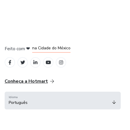
em Bogotá
em Amsterdam
em Madrid
na Cidade do México
Feito com
❤
em Belo Horizonte
Conheça a Hotmart
Idioma
Português