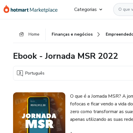
Ir
Ir
Ir
Categorias
para
para
para
o
o
o
conteúdo
pagamento
rodapé
Home
Finanças e negócios
Empreendedo
principal
Ebook - Jornada MSR 2022
Português
O que é a Jornada MSR? A jor
fofocas e ficar vendo a vida 
zero como transformar as sua
apenas utilizando as suas rede