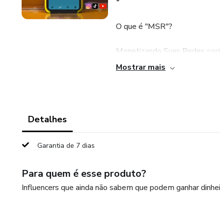
*
O que é "MSR"?
Monetizando Suas Redes soci
Mostrar mais
#ganhar #dinheiro #blogger 
#empreender #enviar #empree
#brasil #qualidade #foco #mo
#coach #divo #oportunidade #
Detalhes
Garantia de 7 dias
Para quem é esse produto?
Influencers que ainda não sabem que podem ganhar dinhei