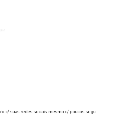
ais
#sucesso #marketingdigital #empreendedorismo #bag
ndedor #ganhardinheironainternet #vestido #motivação
da #liderança #look #negocios #lindeza #marketing #renda
cute #money #bolsa #carreira
ro c/ suas redes sociais mesmo c/ poucos segu