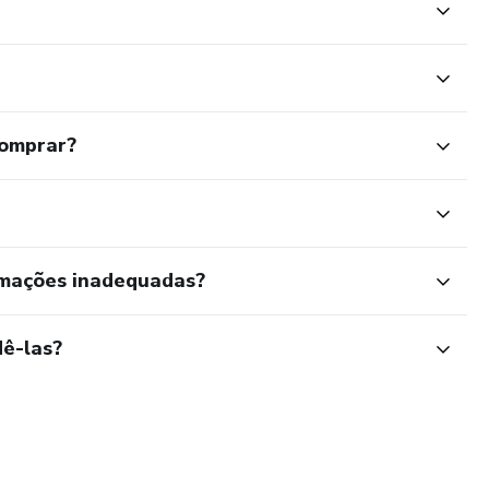
comprar?
rmações inadequadas?
ê-las?