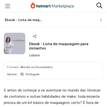
Ir
Ir
Ir
para
para
para
o
o
o
conteúdo
pagamento
rodapé
Ebook - Lista de maquiagem para iniciantes
principal
Ebook - Lista de maquiagem para
iniciantes
Lidiane
Formato
:
eBooks ou Documentos
Idioma
:
Português
E antes de começar a se aventurar no mundo das técnicas
de contornos e outras habilidades de make, toda iniciante
precisa de um kit básico de maquiagem, certo? É hora de