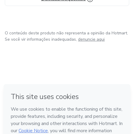
O conteúdo deste produto não representa a opinião da Hotmart.
Se você vir informações inadequadas,
denuncie aqui
em Bogotá
em Amsterdam
em Madrid
na Cidade do México
Feito com
❤
em Belo Horizonte
Conheça a Hotmart