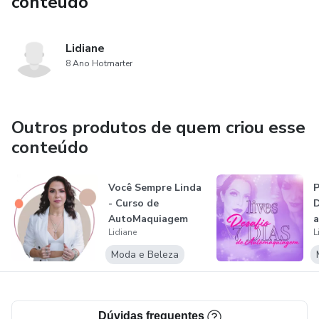
conteúdo
Lidiane
8 Ano Hotmarter
Outros produtos de quem criou esse
conteúdo
Você Sempre Linda
P
- Curso de
D
AutoMaquiagem
Lidiane
L
Moda e Beleza
Dúvidas frequentes