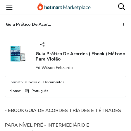
Ir
Ir
Ir
para
para
para
o
o
o
conteúdo
pagamento
rodapé
Guia Prático De Acordes ( Ebook ) Método Para Violão
principal
Guia Prático De Acordes ( Ebook ) Método
Para Violão
Ed Wilson Felizardo
Formato
:
eBooks ou Documentos
Idioma
:
Português
- EBOOK GUIA DE ACORDES TRÍADES E TÉTRADES
PARA NÍVEL PRÉ - INTERMEDIÁRIO E