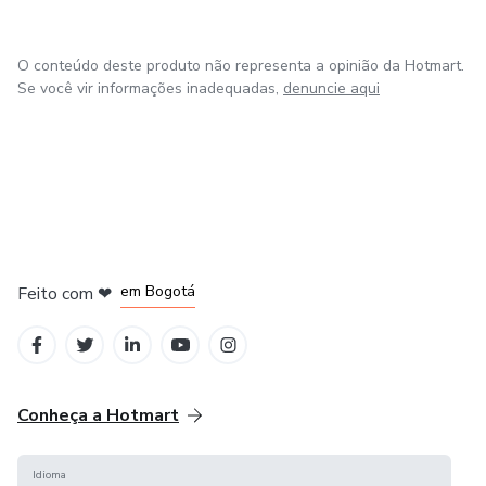
o ensino de instrumentos de corda.
O conteúdo deste produto não representa a opinião da Hotmart.
Se você vir informações inadequadas,
denuncie aqui
em Amsterdam
em Madrid
em Bogotá
Feito com
❤
em Belo Horizonte
na Cidade do México
Conheça a Hotmart
Idioma