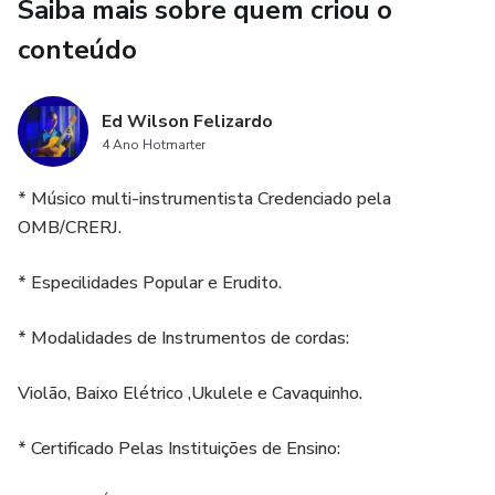
Saiba mais sobre quem criou o
: DÓ-RÉ-MI-FÁ-SOL-LÁ-SI
conteúdo
Ed Wilson Felizardo
4 Ano Hotmarter
* Músico multi-instrumentista Credenciado pela
OMB/CRERJ.
* Especilidades Popular e Erudito.
* Modalidades de Instrumentos de cordas:
Violão, Baixo Elétrico ,Ukulele e Cavaquinho.
* Certificado Pelas Instituições de Ensino: