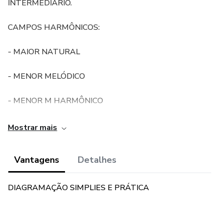
INTERMEDIÁRIO.
CAMPOS HARMÔNICOS:
- MAIOR NATURAL
- MENOR MELÓDICO
- MENOR M HARMÔNICO
- MAIOR NATURAL
Mostrar mais
- INDICADO PARA QUEM JÁ TEM CONHECIMENTO DE
Vantagens
Detalhes
GRÁFICOS EM QUALQUER DIMENSÃO, E JÁ SABE
QUAL DIGITAÇÃO UTILIZAR E TRANSPORTAR OS
DESENHOS PARA TODAS AS TONALIDADES NO
DIAGRAMAÇÃO SIMPLIES E PRÁTICA
BRAÇO DO VIOLÃO , POIS OS ESTUDOS SÃO
EXEMPLIFICADOS NAS TONALIDADES MAIS USADAS