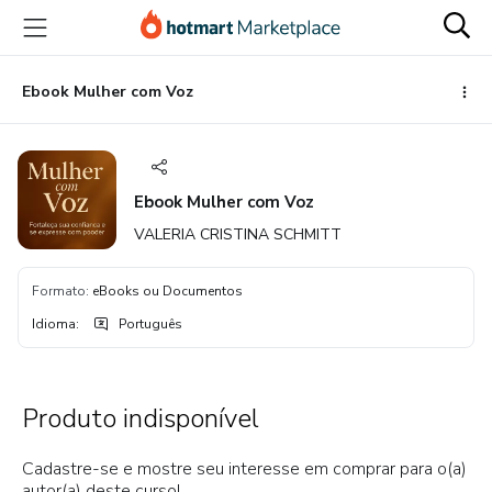
Ir
Ir
Ir
para
para
para
o
o
o
conteúdo
pagamento
rodapé
Ebook Mulher com Voz
principal
Ebook Mulher com Voz
VALERIA CRISTINA SCHMITT
Formato
:
eBooks ou Documentos
Idioma
:
Português
Produto indisponível
Cadastre-se e mostre seu interesse em comprar para o(a)
autor(a) deste curso!