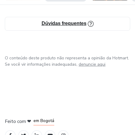
mundo inteiro muda de frequência.
Dúvidas frequentes
O conteúdo deste produto não representa a opinião da Hotmart.
Se você vir informações inadequadas,
denuncie aqui
em Amsterdam
em Madrid
em Bogotá
Feito com
❤
em Belo Horizonte
na Cidade do México