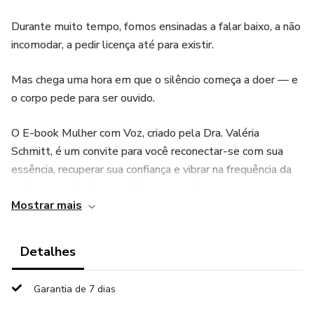
Durante muito tempo, fomos ensinadas a falar baixo, a não
incomodar, a pedir licença até para existir.
Mas chega uma hora em que o silêncio começa a doer — e
o corpo pede para ser ouvido.
O E-book Mulher com Voz, criado pela Dra. Valéria
Schmitt, é um convite para você reconectar-se com sua
essência, recuperar sua confiança e vibrar na frequência da
mulher que não teme mais ser quem é.
Mostrar mais
Aqui, você vai aprender:
Detalhes
✨ A diferença entre falar e se expressar com verdade.
Garantia de 7 dias
✨ Como sua voz reflete seu campo emocional e
energético.