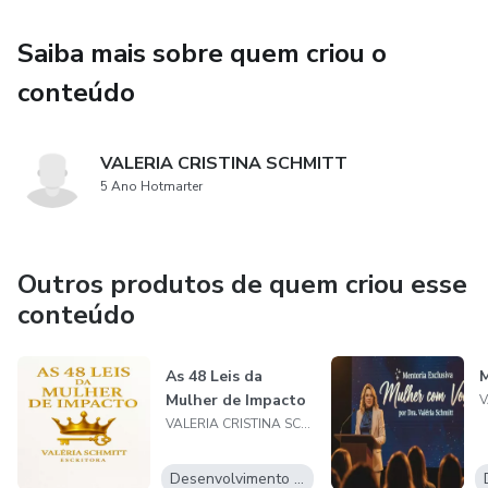
Saiba mais sobre quem criou o
✨ Técnicas simples para se comunicar com mais segurança
e magnetismo.
conteúdo
✨ A importância da presença feminina nas relações, nos
negócios e na vida.
VALERIA CRISTINA SCHMITT
5 Ano Hotmarter
Este e-book é o primeiro passo de uma jornada de
expansão.
Outros produtos de quem criou esse
Um lembrete de que a sua voz é sua ferramenta de poder,
conteúdo
cura e liderança.
As 48 Leis da
M
Baixe gratuitamente, mergulhe nas páginas e desperte o
Mulher de Impacto
poder da sua expressão.
VALERIA CRISTINA SCHMITT
Porque quando uma mulher encontra a própria voz, o
Desenvolvimento Pessoal