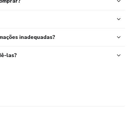
comprar?
rmações inadequadas?
ê-las?