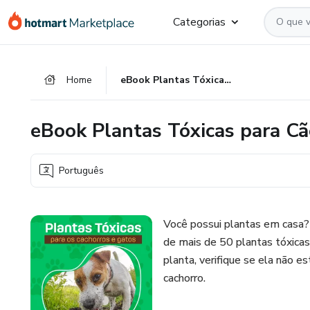
Ir
Ir
Ir
Categorias
para
para
para
o
o
o
conteúdo
pagamento
rodapé
Home
eBook Plantas Tóxicas para Cães e Gatos
principal
eBook Plantas Tóxicas para Cã
Português
Você possui plantas em casa?
de mais de 50 plantas tóxicas
planta, verifique se ela não e
cachorro.