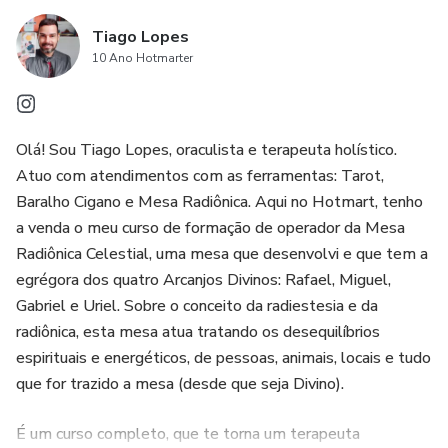
nenhum custo adicional, garantindo acesso a conteúdos
Tiago Lopes
ainda mais completos e atualizados.
10 Ano Hotmarter
4. Experiência pessoal do autor: O e-book foi idealizado
pelo autor Tiago Lopes, que compartilha suas técnicas
Olá! Sou Tiago Lopes, oraculista e terapeuta holístico.
favoritas e como ele as pratica. Isso confere ao
Atuo com atendimentos com as ferramentas: Tarot,
ProsperaMente 2.0 uma abordagem autêntica e baseada
Baralho Cigano e Mesa Radiônica. Aqui no Hotmart, tenho
em experiências reais, tornando-o ainda mais relevante e
a venda o meu curso de formação de operador da Mesa
confiável para os leitores interessados em manifestação e
Radiônica Celestial, uma mesa que desenvolvi e que tem a
realização com a Lei da Atração.
egrégora dos quatro Arcanjos Divinos: Rafael, Miguel,
Gabriel e Uriel. Sobre o conceito da radiestesia e da
radiônica, esta mesa atua tratando os desequilíbrios
espirituais e energéticos, de pessoas, animais, locais e tudo
que for trazido a mesa (desde que seja Divino).
É um curso completo, que te torna um terapeuta