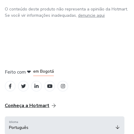
O conteúdo deste produto não representa a opinião da Hotmart.
Se você vir informações inadequadas,
denuncie aqui
em Amsterdam
em Madrid
em Bogotá
Feito com
❤
em Belo Horizonte
na Cidade do México
Conheça a Hotmart
Idioma
Português