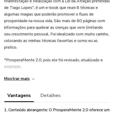
Manifestação e Realização com a Lei da Atração preferidas
de Tiago Lopes", é um e-book que reuni 8 técnicas e
algumas magias que poderão promover o fluxo de
prosperidade na nossa vida. São mais de 80 páginas com
informações para quebrar as crenças que vem limitando
seu crescimento pessoal. Foi idealizado com muito carinho,
colocando as minhas técnicas favoritas e como eu as
pratico.
*ProsperaMente 2.0, pois ele foi revisado, atualizado e
ampliado.
Mostrar mais
Quem já comprou poderá baixar a nova ediçõo reformulada
sem custo.
Vantagens
Detalhes
1. Conteúdo abrangente: O ProsperaMente 2.0 oferece um