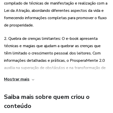
compilado de técnicas de manifestação e realização com a
Lei da Atração, abordando diferentes aspectos da vida e
fornecendo informações completas para promover o fluxo
de prosperidade.
2. Quebra de crenças limitantes: O e-book apresenta
técnicas e magias que ajudam a quebrar as crenças que
têm limitado o crescimento pessoal dos leitores. Com
informações detalhadas e práticas, o ProsperaMente 2.0
auxilia na superação de obstáculos e na transformação de
padrões negativos.
Mostrar mais
3. Atualização e ampliação: O ProsperaMente 2.0 foi
Saiba mais sobre quem criou o
revisado, atualizado e ampliado em relação à versão
anterior. Isso significa que os leitores que já adquiriram o
conteúdo
produto poderão baixar a nova edição reformulada sem