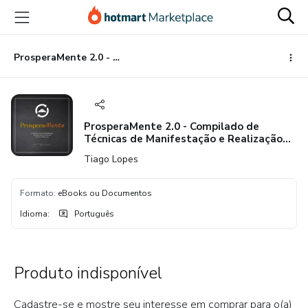
Ir
Ir
Ir
para
para
para
o
o
o
conteúdo
pagamento
rodapé
ProsperaMente 2.0 - Compilado de Técnicas de Manifestação e Realização com a Lei da Atração
principal
ProsperaMente 2.0 - Compilado de
Técnicas de Manifestação e Realização
com a Lei da Atração
Tiago Lopes
Formato
:
eBooks ou Documentos
Idioma
:
Português
Produto indisponível
Cadastre-se e mostre seu interesse em comprar para o(a)