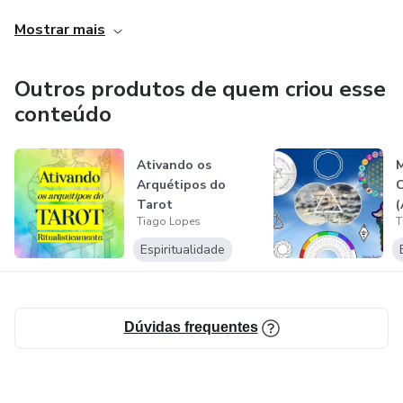
vibracional e poderá atuar na área holística.
Mostrar mais
Outros produtos de quem criou esse
conteúdo
Ativando os
Arquétipos do
Tarot
(
Tiago Lopes
T
Ritualisticamente
Espiritualidade
Dúvidas frequentes