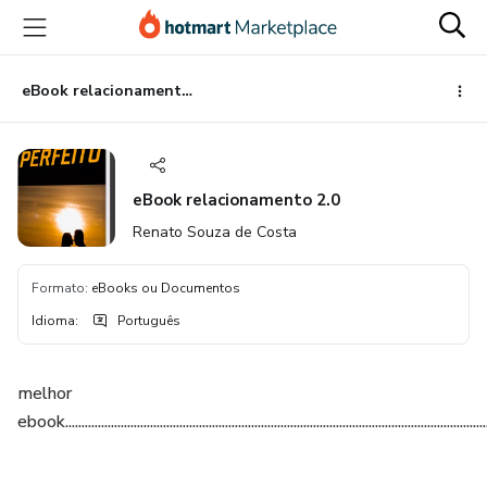
Ir
Ir
Ir
para
para
para
o
o
o
conteúdo
pagamento
rodapé
eBook relacionamento 2.0
principal
eBook relacionamento 2.0
Renato Souza de Costa
Formato
:
eBooks ou Documentos
Idioma
:
Português
melhor
ebook......................................................................................................................................