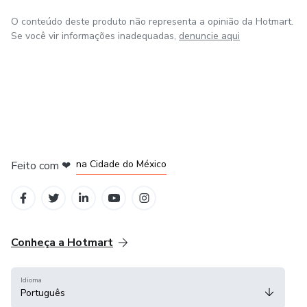
O conteúdo deste produto não representa a opinião da Hotmart.
Se você vir informações inadequadas,
denuncie aqui
em Bogotá
em Amsterdam
em Madrid
na Cidade do México
Feito com
❤
em Belo Horizonte
Conheça a Hotmart
Idioma
Português