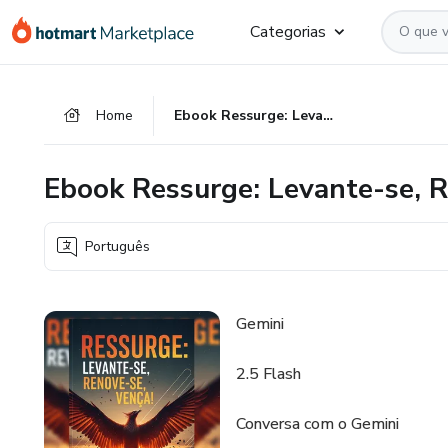
Ir
Ir
Ir
Categorias
para
para
para
o
o
o
conteúdo
pagamento
rodapé
Home
Ebook Ressurge: Levante-se, Renove-se, Vença!
principal
Ebook Ressurge: Levante-se, R
Português
Gemini
2.5 Flash
Conversa com o Gemini