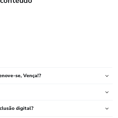
 conteúdo
massagear o ego. É um soco no estômago, um espelho que te
om todas as imperfeições, procrastinações e medos. Mas é
 uma ferramenta: a autoajuda ao extremo. Não a autoajuda
orça a encarar a realidade, a parar de se vitimizar e a agir.
a Chamado Realidade
 onde está por suas escolhas. Ou pela falta delas. Não
ise, seus pais, seu chefe ou o horóscopo. A responsabilidade é
enove-se, Vença!?
 Não Te Deve Nada. Ninguém nasceu com a obrigação de te
ealizado. Você é o único arquiteto da sua vida. Se não está
ce a redesenhar. Agora.
clusão digital?
encial Não Vale Nada se Você Não Usar. É lindo ter sonhos,