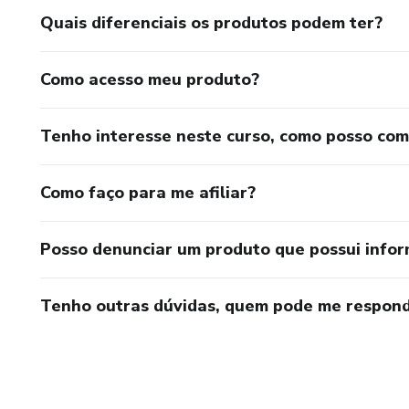
mas se eles ficam só na sua 
Quais diferenciais os produtos podem ter?
carro sem combustível: bonito,
Como acesso meu produto?
Pílula da Verdade #3: Confort
Tenho interesse neste curso, como posso co
Como faço para me afiliar?
Posso denunciar um produto que possui info
Tenho outras dúvidas, quem pode me respond