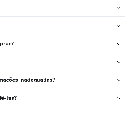
cabeça, são apenas fantasias. Potencial sem ação é como um
 mas inútil.
o Mata o Crescimento. Se você vive na
mprar?
rmações inadequadas?
ê-las?