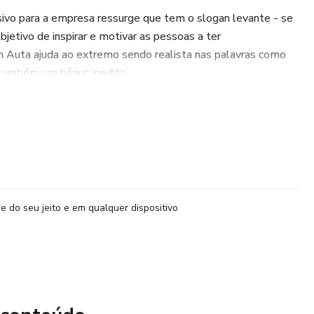
sivo para a empresa ressurge que tem o slogan levante - se
jetivo de inspirar e motivar as pessoas a ter
Auta ajuda ao extremo sendo realista nas palavras como
e também um bônus inedito
um material que vai te sacudir de verdade.
 Renove-se, Vença!
envolvimento Pessoal
e do seu jeito e em qualquer dispositivo
ue está cansado de promessas vazias, de frases
m do sofá e de gurus que vendem a ilusão de uma vida
e é que a vida não é um comercial de margarina. Ela é dura,
 derrubar. E sabe o que mais? Ninguém vai vir te levantar. Isso