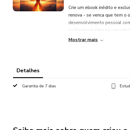
Crie um ebook inédito e exclu
renova - se venca que tem o ob
desenvolvimento pessoal com 
se fosse um tapa na cara cri
Mostrar mais
Com certeza! Prepare-se para 
Ebook Ressurge: Levante-se,
Detalhes
A Realidade Crua do Seu Des
Garantia de 7 dias
Estud
Chega de Lero-Lero.
Você comprou este ebook porq
motivacionais que não te tira
perfeita sem esforço. A verdad
injusta e, muitas vezes, vai te