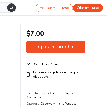
Acessar meu curso
Criar um curso
$7.00
Ir para o carrinho
Garantia de 7 dias
Estude do seu jeito e em qualquer
dispositivo
Formato
:
Cursos Online e Serviços de
Assinatura
Categoria
:
Desenvolvimento Pessoal