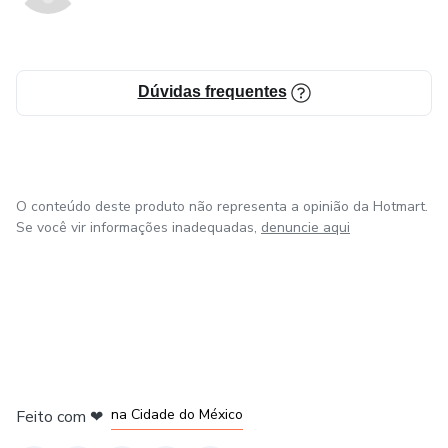
Dúvidas frequentes
O conteúdo deste produto não representa a opinião da Hotmart.
Se você vir informações inadequadas,
denuncie aqui
em Bogotá
em Amsterdam
em Madrid
na Cidade do México
Feito com
❤
em Belo Horizonte