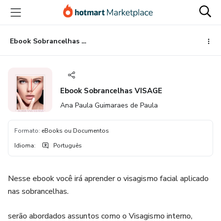
Ir
Ir
Ir
para
para
para
o
o
o
conteúdo
pagamento
rodapé
Ebook Sobrancelhas VISAGE
principal
Ebook Sobrancelhas VISAGE
Ana Paula Guimaraes de Paula
Formato
:
eBooks ou Documentos
Idioma
:
Português
Nesse ebook você irá aprender o visagismo facial aplicado
nas sobrancelhas.
serão abordados assuntos como o Visagismo interno,