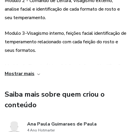
Modulo 2 - Comando de Leitura, Visagismo externo,
analise facial e identificação de cada formato de rosto e
seu temperamento.
Modulo 3-Visagismo interno, feições facial identificação de
temperamento relacionado com cada feição do rosto e
seus formatos.
Modulo 4- Eixo simétrico, divisões da face e identificação
Mostrar mais
de assimetrias facial tanto na estrutura óssea, muscular
como nas sobrancelhas.
Saiba mais sobre quem criou o
Modulo 5- conhecendo a estrutura óssea e muscular.
conteúdo
Modulo 6- Medidas e proporções para o design
personalizado e harmônico.
Ana Paula Guimaraes de Paula
4 Ano Hotmarter