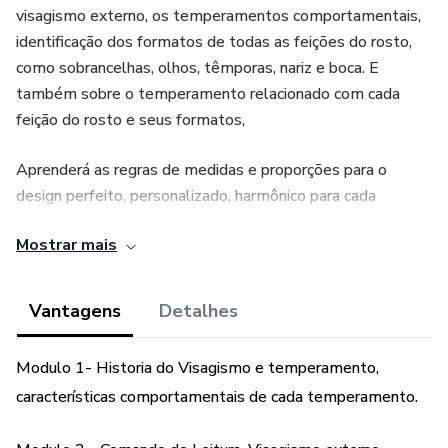
visagismo externo, os temperamentos comportamentais,
identificação dos formatos de todas as feições do rosto,
como sobrancelhas, olhos, têmporas, nariz e boca. E
também sobre o temperamento relacionado com cada
feição do rosto e seus formatos,
Aprenderá as regras de medidas e proporções para o
design perfeito, personalizado, harmônico para cada
formatos de rosto.
Mostrar mais
e varias formas de desenhar sobrancelhas correta.
Vantagens
Detalhes
treinar o olhar a enxergar as assimetrias do rosto tanto na
estrutura óssea, muscular ou nas sobrancelhas e como
Modulo 1- Historia do Visagismo e temperamento,
corrigir as assimetrias.
características comportamentais de cada temperamento.