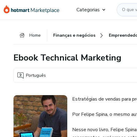
Ir
Ir
Ir
Categorias
para
para
para
o
o
o
conteúdo
pagamento
rodapé
Home
Finanças e negócios
Empreendedo
principal
Ebook Technical Marketing
Português
Estratégias de vendas para pr
Por Felipe Spina, o mesmo aut
Nesse novo livro, Felipe Spina