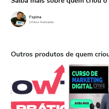
Saiba mais sobre quem criou o
Como obter melhores resulta
com os concorrentes.
Fspina
14 Ano Hotmarter
Outros produtos de quem crio