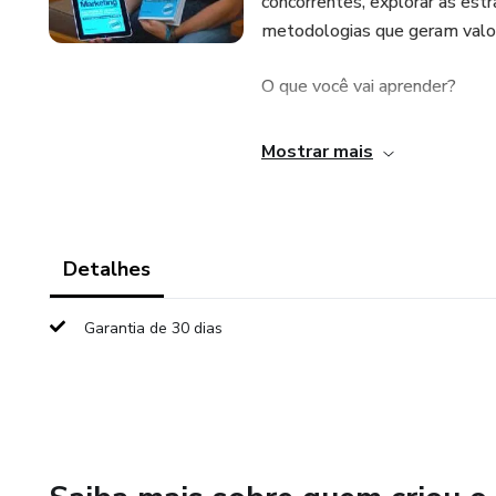
concorrentes, explorar as estr
metodologias que geram valor
O que você vai aprender?
Uma versão mais holística, pa
Mostrar mais
com sua estratégia de comuni
Características importantes:
Detalhes
Os 12 passos para montar sua
Garantia de 30 dias
Metodologias e conceitos de 
O prefácio por Ricardo Cavallini
Experiências de ativação e com