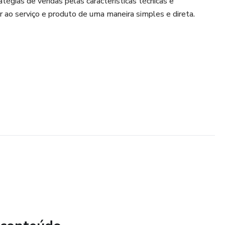
atégias de vendas pelas características técnicas e
 ao serviço e produto de uma maneira simples e direta.
ra ajudar pessoas que ainda não estão totalmente con?ante
cação em produtos e serviços.
 estratégia de marketing.
forma simples e direta.
, autor de 6 livros.
o explorar os diferenciais de produtos e serviços.