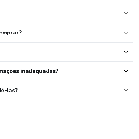
comprar?
rmações inadequadas?
ê-las?