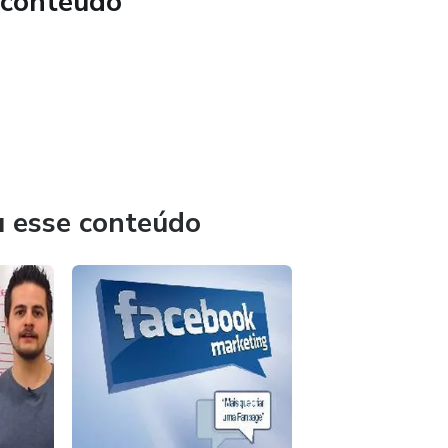
 conteúdo
dos em vendas e como realizar uma e?ciente comparação
u esse conteúdo