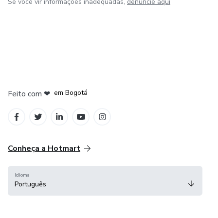
Se você vir informações inadequadas,
denuncie aqui
em Amsterdam
em Madrid
em Bogotá
Feito com
❤
em Belo Horizonte
na Cidade do México
Conheça a Hotmart
Idioma
Português