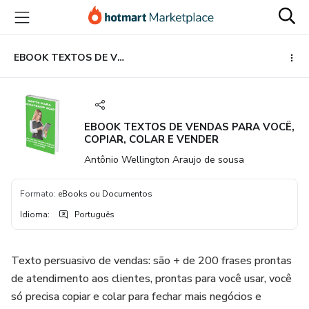
Ir
Ir
Ir
para
para
para
o
o
o
conteúdo
pagamento
rodapé
EBOOK TEXTOS DE VENDAS PARA VOCÊ, COPIAR, COLAR E VENDER
principal
EBOOK TEXTOS DE VENDAS PARA VOCÊ,
COPIAR, COLAR E VENDER
Antônio Wellington Araujo de sousa
Formato
:
eBooks ou Documentos
Idioma
:
Português
Texto persuasivo de vendas: são + de 200 frases prontas
de atendimento aos clientes, prontas para você usar, você
só precisa copiar e colar para fechar mais negócios e