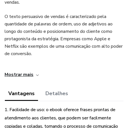
vendas.
O texto persuasivo de vendas é caracterizado pela
quantidade de palavras de ordem, uso de adjetivos ao
longo do conteúdo e posicionamento do cliente como
protagonista da estratégia. Empresas como Apple e
Netflix são exemplos de uma comunicação com alto poder
de conversão.
Qual é a importância da persuasão para vender?
Mostrar mais
A comunicação está por trás de qualquer estratégia de
vendas. Pense só: você tem um produto ou serviço e
Vantagens
Detalhes
deseja mostrá-lo para pessoas que ainda não conhecem a
sua marca.
1. Facilidade de uso: o ebook oferece frases prontas de
atendimento aos clientes, que podem ser facilmente
Como é que ele pode alcançar esse grupo? Não importa
qual seja o meio escolhido: via internet — com sites e
copiadas e coladas, tornando o processo de comunicação